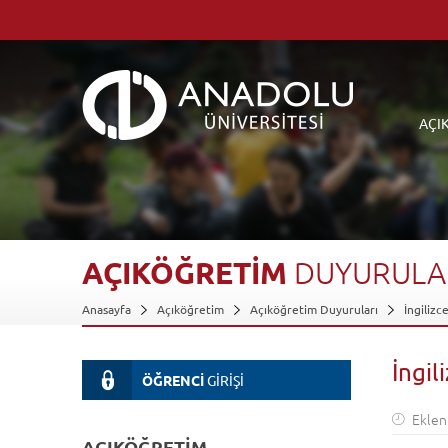
AÇI
AÇIKÖĞRETİM
DUYURULA
Anasayfa
Açıköğretim
Açıköğretim Duyuruları
İngiliz
İngi
ÖĞRENCİ
GİRİŞİ
Eklen
AÇIKÖĞRETİM