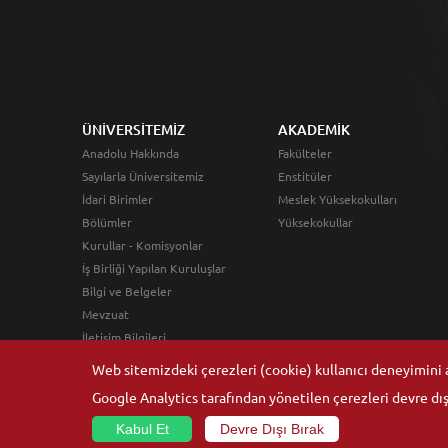
ÜNİVERSİTEMİZ
AKADEMİK
Anadolu Hakkında
Fakülteler
Sayılarla Üniversitemiz
Enstitüler
İdari Birimler
Meslek Yüksekokulları
Bölümler
Yüksekokullar
Kurullar - Komisyonlar
İş Birliği Yapılan Kuruluşlar
Bilgi ve Belgeler
Mevzuat
İletişim Bilgileri
Web sitemizdeki çerezleri (cookie) kullanıcı deneyimini ar
Google Analytics tarafından yönetilen çerezleri devre dışı
Kabul Et
Devre Dışı Bırak
© 2026
Anadolu Üniversitesi
- Tüm hakları saklıdır.