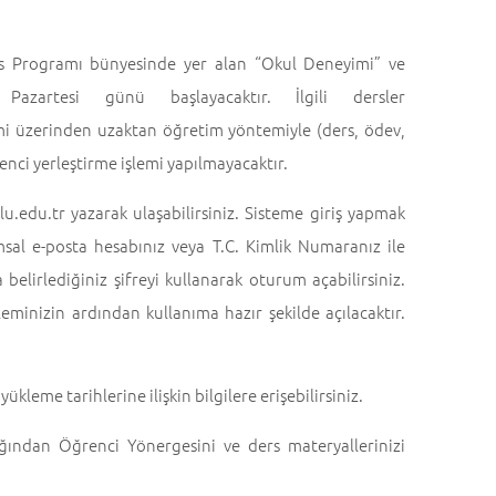
ans Programı bünyesinde yer alan “Okul Deneyimi” ve
artesi günü başlayacaktır. İlgili dersler
mi üzerinden uzaktan öğretim yöntemiyle (ders, ödev,
nci yerleştirme işlemi yapılmayacaktır.
.edu.tr yazarak ulaşabilirsiniz. Sisteme giriş yapmak
al e-posta hesabınız veya T.C. Kimlik Numaranız ile
elirlediğiniz şifreyi kullanarak oturum açabilirsiniz.
şleminizin ardından kullanıma hazır şekilde açılacaktır.
leme tarihlerine ilişkin bilgilere erişebilirsiniz.
ğından Öğrenci Yönergesini ve ders materyallerinizi