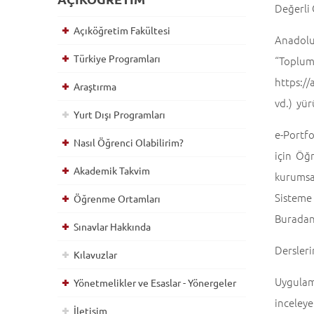
Değerli
Açıköğretim Fakültesi
Anadolu
Türkiye Programları
“Toplu
https:/
Araştırma
vd.) yür
Yurt Dışı Programları
e-Portf
Nasıl Öğrenci Olabilirim?
için Öğ
Akademik Takvim
kurumsal
Sisteme 
Öğrenme Ortamları
Buradan 
Sınavlar Hakkında
Dersleri
Kılavuzlar
Uygulam
Yönetmelikler ve Esaslar - Yönergeler
inceleyeb
İletişim