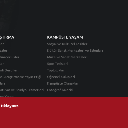
ŞTIRMA
KAMPÜSTE YAŞAM
ler
Sosyal ve Kültürel Tesisler
ezler
Kültür Sanat Merkezleri ve Salonları
inatörlükler
Müze ve Sanat Merkezleri
ler
Spor Tesisleri
li Dergiler
Topluluklar
sel Araştırma ve Yayın Etiği
Öğrenci Kulüpleri
ları
Kampüste Olanaklar
atuvar ve Stüdyo Hizmetleri
Fotoğraf Galerisi
 ve Yaşam
n
tıklayınız
.
Android Uygulama
iOS Uygulama