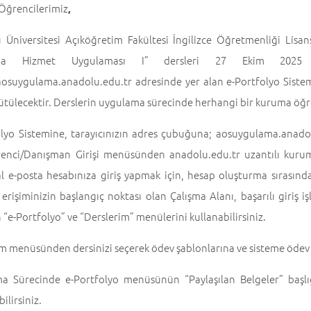
 Öğrencilerimiz
,
 Üniversitesi Açıköğretim Fakültesi İngilizce Öğretmenliği Lis
ma Hizmet Uygulaması I” dersleri 27 Ekim 2025 Paz
/aosuygulama.anadolu.edu.tr adresinde yer alan e-Portfolyo Siste
ütülecektir. Derslerin uygulama sürecinde herhangi bir kuruma öğre
olyo Sistemine, tarayıcınızın adres çubuğuna; aosuygulama.anadolu
renci/Danışman Girişi menüsünden anadolu.edu.tr uzantılı kurums
 e-posta hesabınıza giriş yapmak için, hesap oluşturma sırasında b
erişiminizin başlangıç noktası olan Çalışma Alanı, başarılı giriş i
“e-Portfolyo” ve “Derslerim” menülerini kullanabilirsiniz.
m menüsünden dersinizi seçerek ödev şablonlarına ve sisteme ödev yük
a Sürecinde e-Portfolyo menüsünün “Paylaşılan Belgeler” başlı
ilirsiniz.