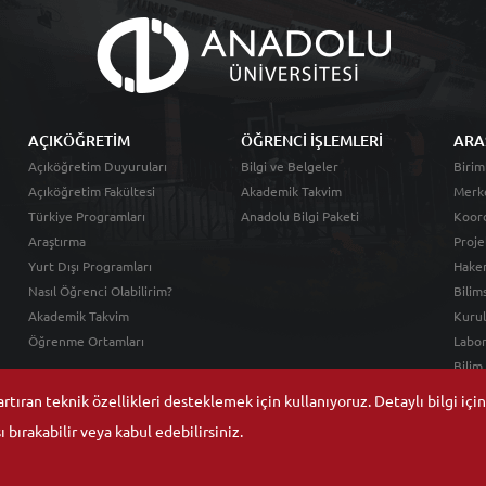
AÇIKÖĞRETİM
ÖĞRENCİ İŞLEMLERİ
ARA
Açıköğretim Duyuruları
Bilgi ve Belgeler
Birim
Açıköğretim Fakültesi
Akademik Takvim
Merk
Türkiye Programları
Anadolu Bilgi Paketi
Koord
Araştırma
Proje
Yurt Dışı Programları
Hakem
Nasıl Öğrenci Olabilirim?
Bilim
Akademik Takvim
Kurul
Öğrenme Ortamları
Labor
Bilim
tıran teknik özellikleri desteklemek için kullanıyoruz. Detaylı bilgi içi
 bırakabilir veya kabul edebilirsiniz.