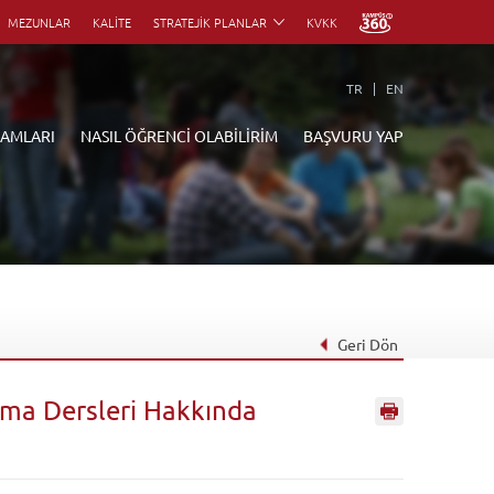
MEZUNLAR
KALİTE
STRATEJİK PLANLAR
KVKK
TR
EN
RAMLARI
NASIL ÖĞRENCİ OLABİLİRİM
BAŞVURU YAP
Geri Dön
ama Dersleri Hakkında