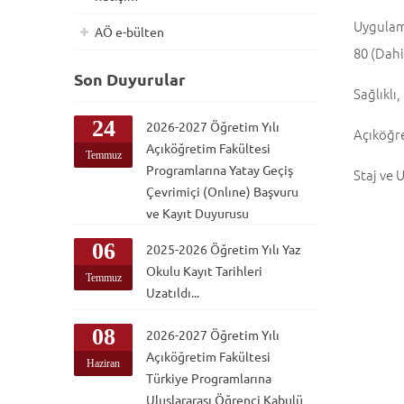
Uygulama
AÖ e-bülten
80 (Dahi
Son Duyurular
Sağlıklı,
24
2026-2027 Öğretim Yılı
Açıköğre
Açıköğretim Fakültesi
Temmuz
Programlarına Yatay Geçiş
Staj ve
Çevrimiçi (Onlıne) Başvuru
ve Kayıt Duyurusu
06
2025-2026 Öğretim Yılı Yaz
Okulu Kayıt Tarihleri
Temmuz
Uzatıldı...
08
2026-2027 Öğretim Yılı
Açıköğretim Fakültesi
Haziran
Türkiye Programlarına
Uluslararası Öğrenci Kabulü