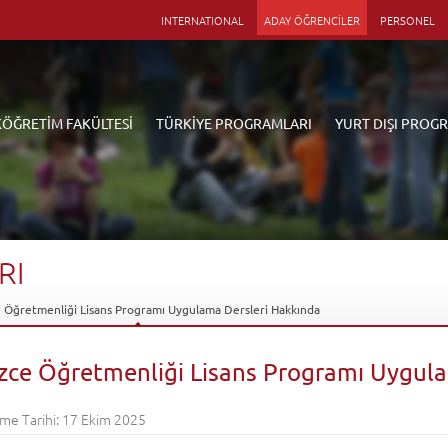
INTERNATIONAL
ADAY ÖĞRENCİLER
PERSONEL
KÖĞRETİM FAKÜLTESİ
TÜRKİYE PROGRAMLARI
YURT DIŞI PROG
RI
ce Öğretmenliği Lisans Programı Uygulama Dersleri Hakkında
lizce Öğretmenliği Lisans Programı Uygul
me Tarihi: 17 Ekim 2025