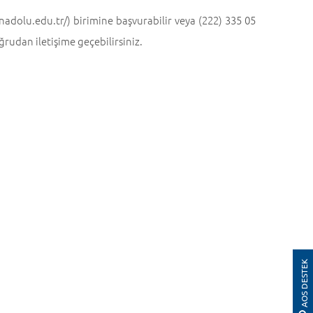
anadolu.edu.tr/) birimine başvurabilir veya (222) 335 05
udan iletişime geçebilirsiniz.
AOS DESTEK