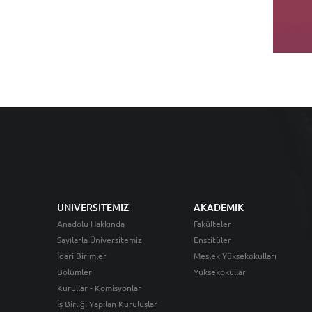
ÜNİVERSİTEMİZ
AKADEMİK
Anadolu Hakkında
Fakülteler
Sayılarla Üniversitemiz
Enstitüler
İdari Birimler
Meslek Yüksekokulları
Bölümler
Yüksekokullar
Kurullar - Komisyonlar
İş Birliği Yapılan Kuruluşlar