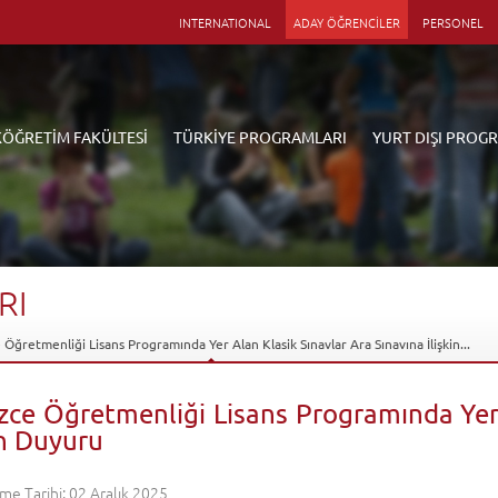
INTERNATIONAL
ADAY ÖĞRENCİLER
PERSONEL
KÖĞRETİM FAKÜLTESİ
TÜRKİYE PROGRAMLARI
YURT DIŞI PROG
RI
e Öğretmenliği Lisans Programında Yer Alan Klasik Sınavlar Ara Sınavına İlişkin...
izce Öğretmenliği Lisans Programında Yer
in Duyuru
me Tarihi: 02 Aralık 2025