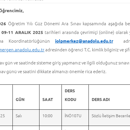
 Öğrencimiz,
Öğretim Yılı Güz Dönemi Ara Sınav kapsamında aşağıda belir
026
ı
tarihleri arasında çevrimiçi (online) olarak y
09-11 ARALIK 2025
ma Koordinatörlüğünün
adresin
iolpmerkez@anadolu.edu.tr
/mergen.anadolu.edu.tr
adresinden öğrenci T.C. kimlik bilginiz ve şifr
av gün ve saatinde sisteme giriş yapmanız ve ilgili olduğunuz sına
nav günü ve saatini dikkate almanızı önemle rica ederiz.
DERS
GÜN
SAAT
KODU
DERS ADI
025
Salı
10:00
İNÖ107U
Sözlü İletişim Beceriler