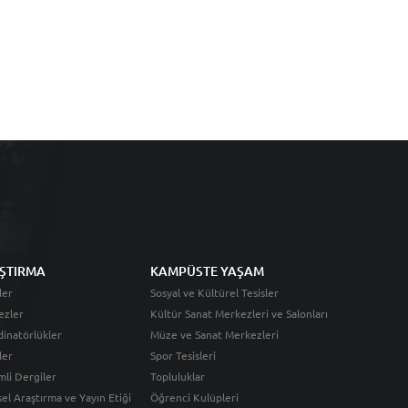
ŞTIRMA
KAMPÜSTE YAŞAM
ler
Sosyal ve Kültürel Tesisler
ezler
Kültür Sanat Merkezleri ve Salonları
inatörlükler
Müze ve Sanat Merkezleri
ler
Spor Tesisleri
li Dergiler
Topluluklar
sel Araştırma ve Yayın Etiği
Öğrenci Kulüpleri