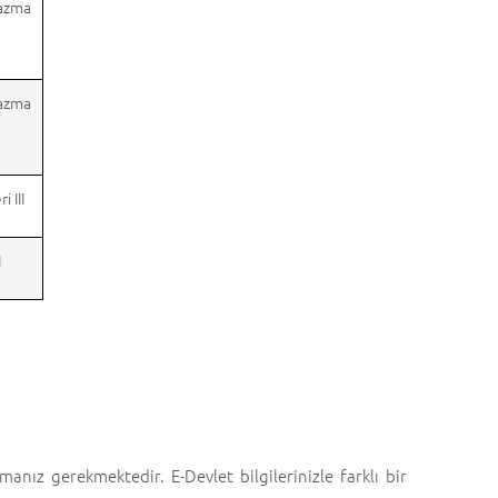
zma
azma
i III
I
nız gerekmektedir. E-Devlet bilgilerinizle farklı bir