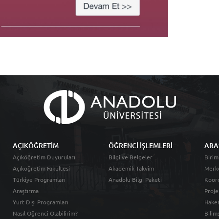
AÇIKÖĞRETİM
ÖĞRENCİ İŞLEMLERİ
ARA
Açıköğretim Duyuruları
Bilgi ve Belgeler
Birim
Açıköğretim Fakültesi
Akademik Takvim
Merk
Türkiye Programları
Anadolu Bilgi Paketi
Koord
Araştırma
Proje
Yurt Dışı Programları
Hakem
Nasıl Öğrenci Olabilirim?
Bilim