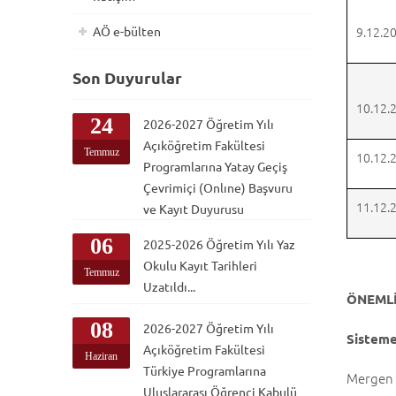
AÖ e-bülten
9.12.2
Son Duyurular
10.12.
24
2026-2027 Öğretim Yılı
Açıköğretim Fakültesi
Temmuz
10.12.
Programlarına Yatay Geçiş
Çevrimiçi (Onlıne) Başvuru
11.12.
ve Kayıt Duyurusu
06
2025-2026 Öğretim Yılı Yaz
Okulu Kayıt Tarihleri
Temmuz
Uzatıldı...
ÖNEMLİ
08
2026-2027 Öğretim Yılı
Sisteme
Açıköğretim Fakültesi
Haziran
Türkiye Programlarına
Mergen 
Uluslararası Öğrenci Kabulü