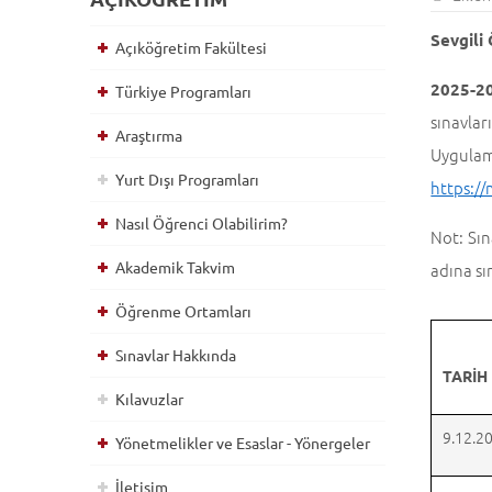
Sevgili
Açıköğretim Fakültesi
2025-2
Türkiye Programları
sınavlar
Araştırma
Uygula
Yurt Dışı Programları
https:/
Nasıl Öğrenci Olabilirim?
Not: Sın
Akademik Takvim
adına sı
Öğrenme Ortamları
Sınavlar Hakkında
TARİH
Kılavuzlar
9.12.2
Yönetmelikler ve Esaslar - Yönergeler
İletişim