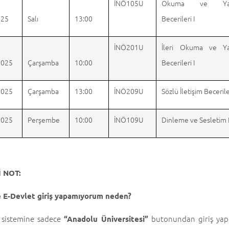
İNÖ105U
Okuma ve Ya
025
Salı
13:00
Becerileri I
İNÖ201U
İleri Okuma ve Y
2025
Çarşamba
10:00
Becerileri I
2025
Çarşamba
13:00
İNÖ209U
Sözlü İletişim Beceriler
2025
Perşembe
10:00
İNÖ109U
Dinleme ve Sesletim 
 NOT:
 E-Devlet giriş yapamıyorum neden?
sistemine sadece
butonundan giriş yapma
“Anadolu Üniversitesi”