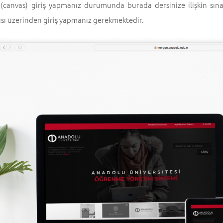
 (canvas) giriş yapmanız durumunda burada dersinize ilişkin sın
ısı üzerinden giriş yapmanız gerekmektedir.