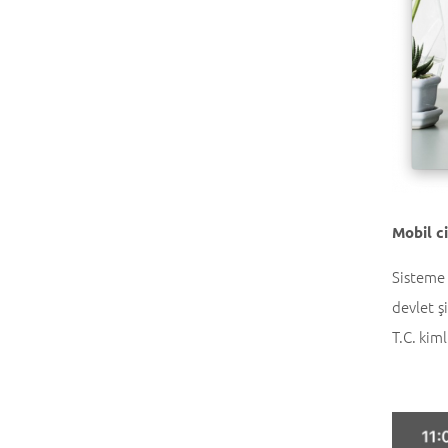
Mobil ci
Sisteme 
devlet ş
T.C. kim