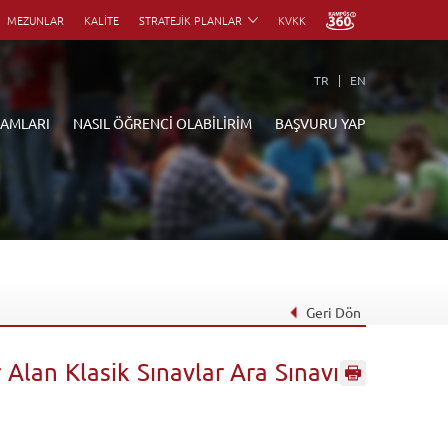
MEZUNLAR
KALİTE
STRATEJİK PLANLAR
KVKK
TR
EN
RAMLARI
NASIL ÖĞRENCİ OLABİLİRİM
BAŞVURU YAP
Geri Dön
 Alan Klasik Sınavlar Ara Sınavına