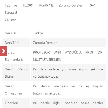
Tez ve
TEZ901
IV.YARIYIL
Zorunlu Dersler
0+1
Sanatsal
Çalışma
Ders Dili
Türkçe
Ders Türü
Zorunlu Dersler
Öğretim
PROFESÖR ÜMİT AYDOĞDU, PROF. DR.
Eleman(lar)ı
MUSTAFA SEKMEN
Dersin Veriliş
Bu ders sadece yüz yüze eğitim şeklinde
Biçimi
yürütülmektedir.
Dersin
Bu dersin önkoşulu ya da eş koşulu
Önkoşulları
bulunmamaktadır.
Önerilen
Bu dersle ilişkili önerilen başka dersler