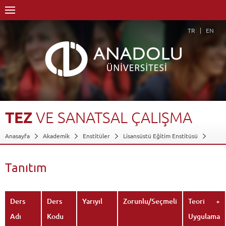
TR
EN
TEZ
VE
SANATSAL
ÇALIŞMA
Anasayfa
Akademik
Enstitüler
Lisansüstü Eğitim Enstitüsü
Sahne Sanatları Anasanat Dalı
Sahne Sanatları ASD-Sanatta Yeterlik
Tiyatro Sanat Dalı-Sanatta Yeterlik
Dersler - AKTS Kredileri
Tanıtım
Tez ve Sanatsal Çalışma
Tanıtım
Geri Dön
Ders
Ders
Yarıyıl
Zorunlu/Seçmeli
Teori +
Adı
Kodu
Uygulama