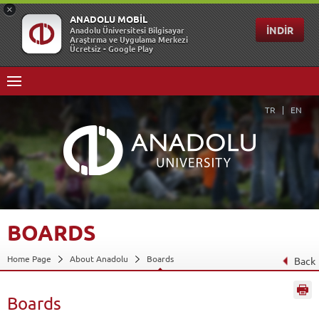
TR
EN
BOARDS
Home Page
About Anadolu
Boards
Back
Boards