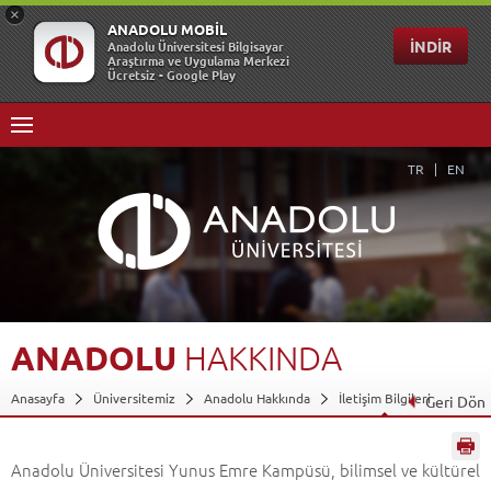
TR
EN
ANADOLU
HAKKINDA
Anasayfa
Üniversitemiz
Anadolu Hakkında
İletişim Bilgileri
Geri Dön
Anadolu Üniversitesi Yunus Emre Kampüsü, bilimsel ve kültürel