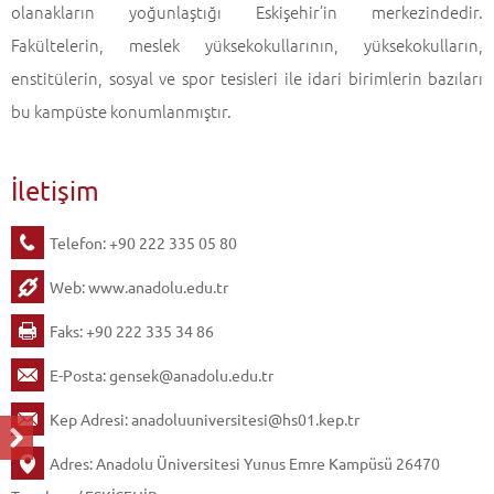
olanakların yoğunlaştığı Eskişehir’in merkezindedir.
Fakültelerin, meslek yüksekokullarının, yüksekokulların,
enstitülerin, sosyal ve spor tesisleri ile idari birimlerin bazıları
bu kampüste konumlanmıştır.
İletişim
Telefon: +90 222 335 05 80
Web:
www.anadolu.edu.tr
Faks: +90 222 335 34 86
E-Posta:
gensek@anadolu.edu.tr
Kep Adresi:
anadoluuniversitesi@hs01.kep.tr
Adres: Anadolu Üniversitesi Yunus Emre Kampüsü 26470