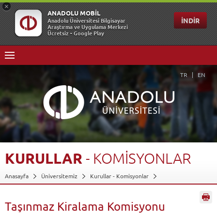
TR
EN
KURULLAR
-
KOMİSYONLAR
Anasayfa
Üniversitemiz
Kurullar - Komisyonlar
Taşınmaz Kiralama Komisyonu
Geri Dön
Taşınmaz Kiralama Komisyonu