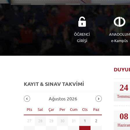
ÖĞRENCİ
ANADOLU
GİRİŞİ
e-Kampüs
DUYU
KAYIT & SINAV TAKVİMİ
24
Temmu
Ağustos 2026
Pts
Sal
Çar
Per
Cum
Cts
Paz
08
27
28
29
30
31
1
2
Hazira