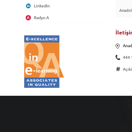
LinkedIn
Anadolu
Radyo A
İletiş
Anad
444 
Açık