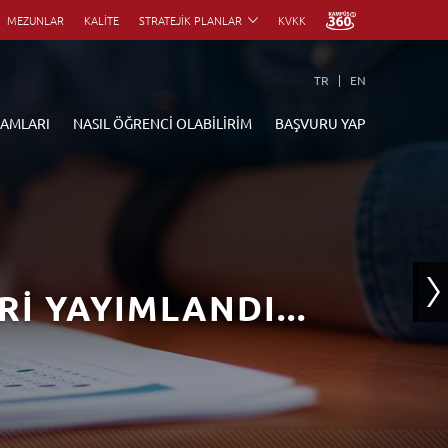
MEZUNLAR
KALİTE
STRATEJİK PLANLAR
KVKK
TR
EN
RAMLARI
NASIL ÖĞRENCİ OLABİLİRİM
BAŞVURU YAP
ARIMIYLA YAYINDA
Rİ YAYIMLANDI...
STEK'TE
ayında!
NCİ OTOMASYONUNDA
steminde...
rmek için tıklayınız.