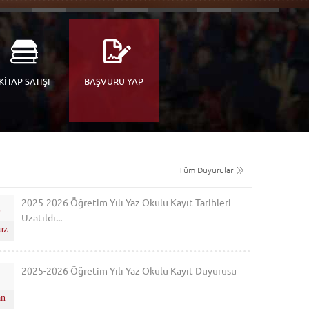
KİTAP SATIŞI
BAŞVURU YAP
Tüm Duyurular
2025-2026 Öğretim Yılı Yaz Okulu Kayıt Tarihleri
6
Uzatıldı...
uz
2025-2026 Öğretim Yılı Yaz Okulu Kayıt Duyurusu
2
an