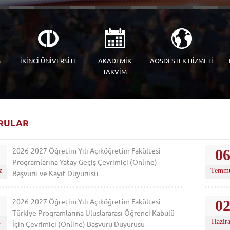
M
İKİNCİ ÜNİVERSİTE
AKADEMİK
AOSDESTEK HİZMETİ
TAKVİM
RULAR
2026-2027 Öğretim Yılı Açıköğretim Fakültesi
0
Programlarına Yatay Geçiş Çevrimiçi (Onlıne)
z
Temm
Başvuru ve Kayıt Duyurusu
2026-2027 Öğretim Yılı Açıköğretim Fakültesi
0
Türkiye Programlarına Uluslararası Öğrenci Kabulü
n
Hazir
İçin Çevrimiçi (Online) Başvuru Duyurusu