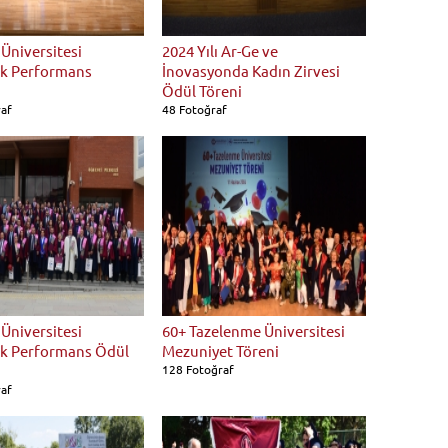
Üniversitesi
2024 Yılı Ar-Ge ve
k Performans
İnovasyonda Kadın Zirvesi
Ödül Töreni
raf
48 Fotoğraf
Üniversitesi
60+ Tazelenme Üniversitesi
k Performans Ödül
Mezuniyet Töreni
128 Fotoğraf
raf