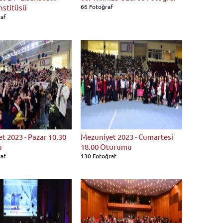
nstitüsü
66 Fotoğraf
raf
t 2023 - Pazar 10.30
Mezuniyet 2023 - Cumartesi
u
18.00 Oturumu
raf
130 Fotoğraf