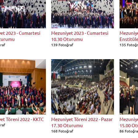
et 2023 - Cumartesi
Mezuniyet 2023 - Cumartesi
Mezuniye
Oturumu
10.30 Oturumu
Enstitül
raf
139 Fotoğraf
135 Fotoğ
et Töreni 2022 - KKTC
Mezuniyet Töreni 2022 - Pazar
Mezuniye
raf
17.30 Oturumu
15.00 O
168 Fotoğraf
86 Fotoğra