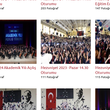
u
Oturumu
Eğitim E
raf
203 Fotoğraf
147 Fotoğ
4 Akademik Yılı Açılış
Mezuniyet 2023 - Pazar 14.30
Mezuniye
Oturumu
Oturum
raf
111 Fotoğraf
115 Fotoğ