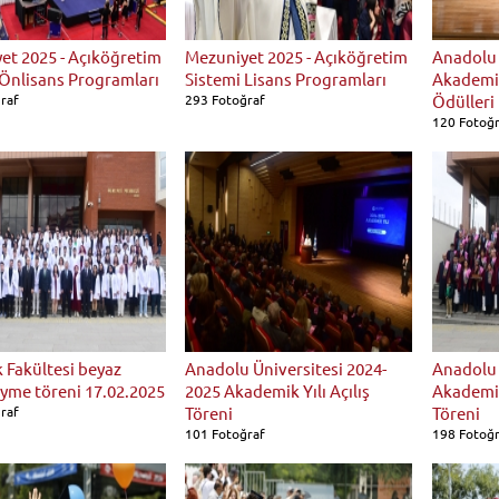
et 2025 - Açıköğretim
Mezuniyet 2025 - Açıköğretim
Anadolu 
 Önlisans Programları
Sistemi Lisans Programları
Akademi
raf
293 Fotoğraf
Ödülleri
120 Fotoğ
k Fakültesi beyaz
Anadolu Üniversitesi 2024-
Anadolu 
iyme töreni 17.02.2025
2025 Akademik Yılı Açılış
Akademi
raf
Töreni
Töreni
101 Fotoğraf
198 Fotoğ