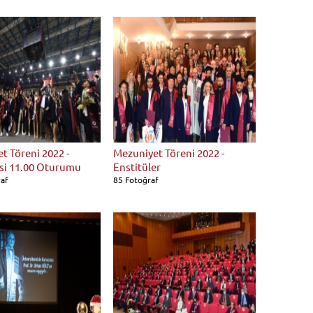
t Töreni 2022 -
Mezuniyet Töreni 2022 -
si 11.00 Oturumu
Enstitüler
raf
85 Fotoğraf