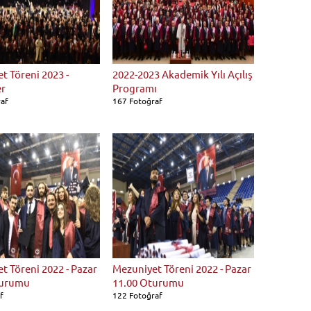
t Töreni 2023 -
2022-2023 Akademik Yılı Açılış
er
Programı
raf
167 Fotoğraf
t Töreni 2022 - Pazar
Mezuniyet Töreni 2022 - Pazar
turumu
11.00 Oturumu
f
122 Fotoğraf