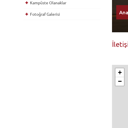
Kampüste Olanaklar
Ana
Hal
Hal
Hal
Fotoğraf Galerisi
İleti
+
−