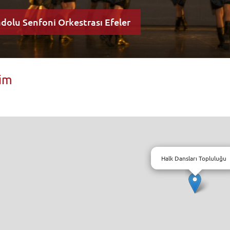
dolu Senfoni Orkestrası Efeler
k Dansları Topluluğu
k Dansları Topluluğu
k Dansları Topluluğu
şim
Halk Dansları Topluluğu