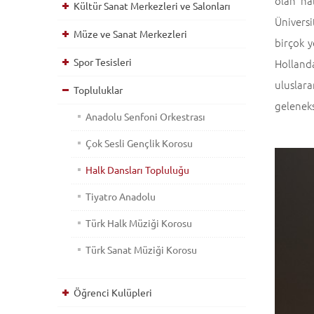
olan ha
Kültür Sanat Merkezleri ve Salonları
Ünivers
Müze ve Sanat Merkezleri
birçok 
Spor Tesisleri
Hollanda
uluslar
Topluluklar
geleneks
Anadolu Senfoni Orkestrası
Çok Sesli Gençlik Korosu
Halk Dansları Topluluğu
Tiyatro Anadolu
Türk Halk Müziği Korosu
Türk Sanat Müziği Korosu
Öğrenci Kulüpleri