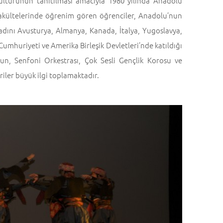
kültürünün tanıtılması amacıyla 1980 yılında Anadolu
 fakültelerinde öğrenim gören öğrenciler, Anadolu’nun
adını Avusturya, Almanya, Kanada, İtalya, Yugoslavya,
Cumhuriyeti ve Amerika Birleşik Devletleri’nde katıldığı
uğun, Senfoni Orkestrası, Çok Sesli Gençlik Korosu ve
iler büyük ilgi toplamaktadır.