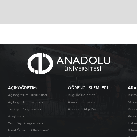
AÇIKÖĞRETİM
ÖĞRENCİ İŞLEMLERİ
ARA
Açıköğretim Duyuruları
Bilgi ve Belgeler
Birim
Açıköğretim Fakültesi
Akademik Takvim
Merk
Türkiye Programları
Anadolu Bilgi Paketi
Koord
Araştırma
Proje
Yurt Dışı Programları
Hakem
Nasıl Öğrenci Olabilirim?
Bilim