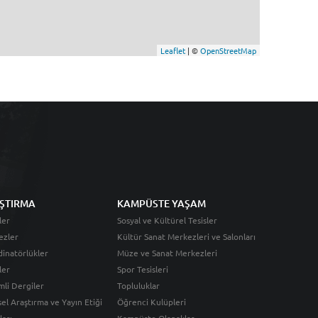
Leaflet
| ©
OpenStreetMap
ŞTIRMA
KAMPÜSTE YAŞAM
ler
Sosyal ve Kültürel Tesisler
ezler
Kültür Sanat Merkezleri ve Salonları
inatörlükler
Müze ve Sanat Merkezleri
ler
Spor Tesisleri
li Dergiler
Topluluklar
sel Araştırma ve Yayın Etiği
Öğrenci Kulüpleri