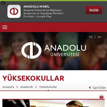
TR
EN
YÜKSEKOKULLAR
Anasayfa
Akademik
Yüksekokullar
Geri Dön