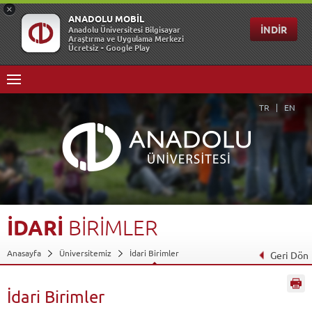
TR
EN
İDARİ
BİRİMLER
Anasayfa
Üniversitemiz
İdari Birimler
Geri Dön
İdari Birimler