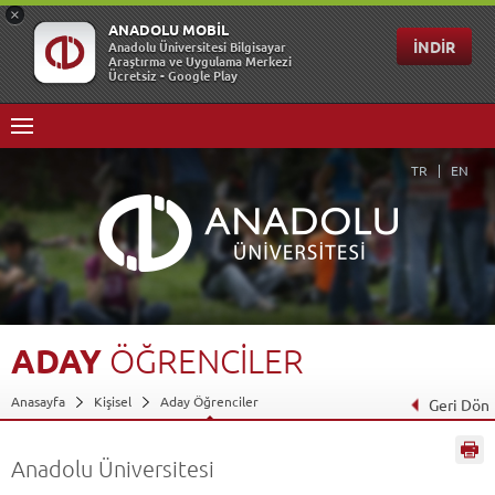
TR
EN
ADAY
ÖĞRENCİLER
Anasayfa
Kişisel
Aday Öğrenciler
Geri Dön
Anadolu Üniversitesi