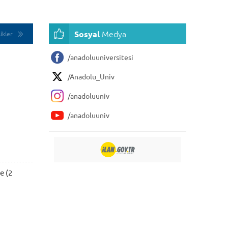
Medya
Sosyal
ikler
/anadoluuniversitesi
/Anadolu_Univ
/anadoluuniv
/anadoluuniv
e (2