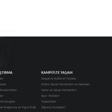
ŞTIRMA
KAMPÜSTE YAŞAM
ler
Sosyal ve Kültürel Tesisler
ezler
Kültür Sanat Merkezleri ve Salonları
inatörlükler
Müze ve Sanat Merkezleri
ler
Spor Tesisleri
li Dergiler
Topluluklar
sel Araştırma ve Yayın Etiği
Öğrenci Kulüpleri