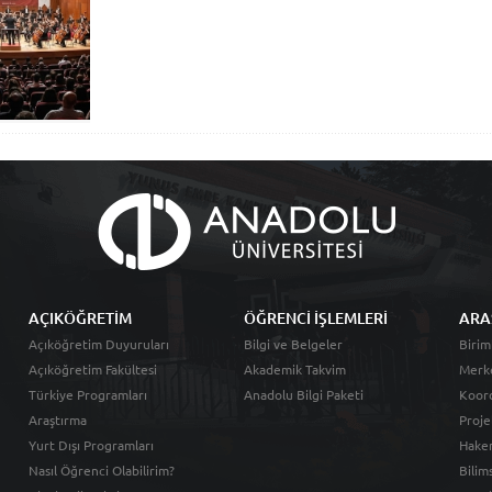
AÇIKÖĞRETİM
ÖĞRENCİ İŞLEMLERİ
ARA
Açıköğretim Duyuruları
Bilgi ve Belgeler
Birim
Açıköğretim Fakültesi
Akademik Takvim
Merk
Türkiye Programları
Anadolu Bilgi Paketi
Koord
Araştırma
Proje
Yurt Dışı Programları
Hakem
Nasıl Öğrenci Olabilirim?
Bilim