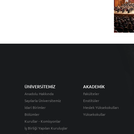
ÜNİVERSİTEMİZ
AKADEMİK
Anadolu Hakkında
Fakülteler
Sayılarla Üniversitemiz
Enstitüler
İdari Birimler
Meslek Yüksekokulları
Bölümler
Yüksekokullar
Kurullar - Komisyonlar
İş Birliği Yapılan Kuruluşlar