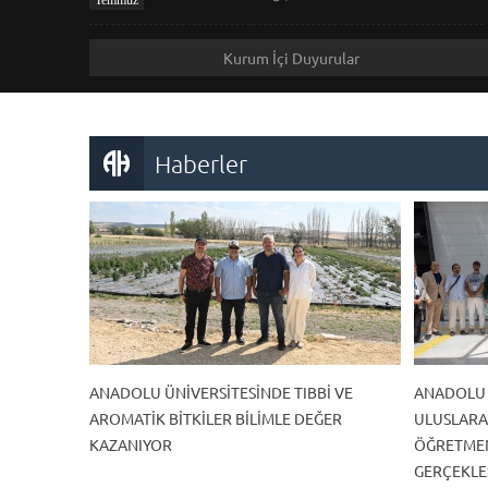
Kurum İçi Duyurular
Haberler
ANADOLU ÜNIVERSITESINDE TIBBI VE
ANADOLU Ü
AROMATIK BITKILER BILIMLE DEĞER
ULUSLARAR
KAZANIYOR
ÖĞRETMEN
GERÇEKLEŞ