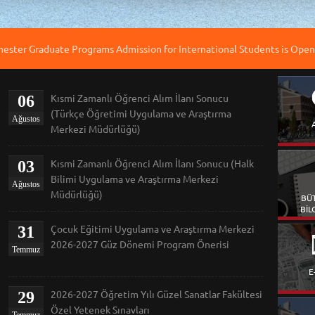
mester Graduate Programs Admission for International Students is Open
Kısmi Zamanlı Öğrenci Alım İlanı Sonucu
06
(Türkçe Öğretimi Uygulama ve Araştırma
Ağustos
Merkezi Müdürlüğü)
Kısmi Zamanlı Öğrenci Alım İlanı Sonucu (Halk
03
Bilimi Uygulama ve Araştırma Merkezi
Ağustos
Müdürlüğü)
BÜ
BİL
Çocuk Eğitimi Uygulama ve Araştırma Merkezi
31
2026-2027 Güz Dönemi Program Önerisi
Temmuz
E
2026-2027 Öğretim Yılı Güzel Sanatlar Fakültesi
29
Özel Yetenek Sınavları
Temmuz