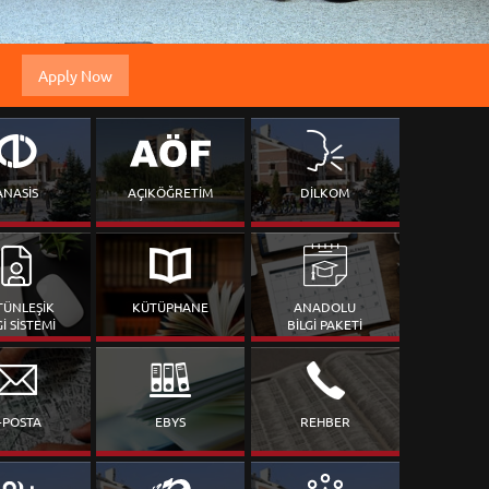
Apply Now
ANASİS
AÇIKÖĞRETİM
DİLKOM
TÜNLEŞİK
KÜTÜPHANE
ANADOLU
Gİ SİSTEMİ
BİLGİ PAKETİ
-POSTA
EBYS
REHBER