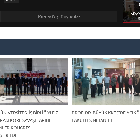
ADAY
Kurum Dışı Duyurular
S
NIVERSITESI IŞ BIRLIĞIYLE 7.
PROF. DR. BÜYÜK KKTC'DE AÇIK
ASI KORE SAVAŞI TARIHI
FAKÜLTESINI TANITTI
LER KONGRESI
TIRILDI