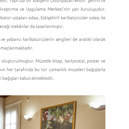
r. Yapı tipi bir Eskişehir Odunpazarı evidir. Şehrin ilk
 Araştırma ve Uygulama Merkezi’nin yan kuruluşudur.
tür ustaları odası, Eskişehirli karikatürcüler odası ile
eceği mekânlar da tasarlanmıştır.
ve yabancı karikatürcülerin sergileri de aralıklı olarak
e amaçlanmaktadır.
 oluşturulmuştur. Müzede kitap, kartpostal, poster ve
anın her tarafında bu tür uzmanlık müzeleri bağışlarla
i bağışları kabul etmektedir.