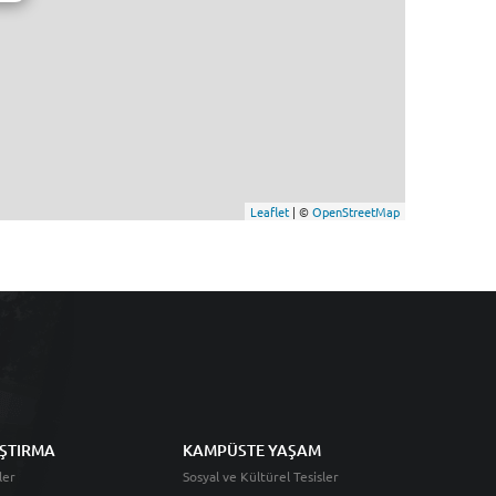
Leaflet
| ©
OpenStreetMap
ŞTIRMA
KAMPÜSTE YAŞAM
ler
Sosyal ve Kültürel Tesisler