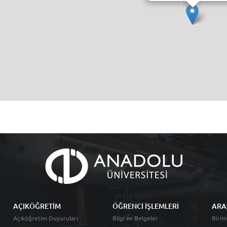
AÇIKÖĞRETİM
ÖĞRENCİ İŞLEMLERİ
ARA
Açıköğretim Duyuruları
Bilgi ve Belgeler
Birim