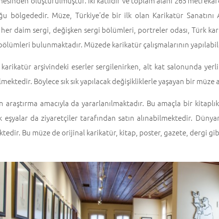
esinden oluşturulmuştur. İki katlıdır ve toplam alanı 265 metrekaredi
ğu bölgededir. Müze, Türkiye’de bir ilk olan Karikatür Sanatını
er daim sergi, değişken sergi bölümleri, portreler odası, Türk karika
 bölümleri bulunmaktadır. Müzede karikatür çalışmalarının yapılabil
arikatür arşivindeki eserler sergilenirken, alt kat salonunda yerli 
mektedir. Böylece sık sık yapılacak değişikliklerle yaşayan bir müz
 araştırma amacıyla da yararlanılmaktadır. Bu amaçla bir kitaplık
k eşyalar da ziyaretçiler tarafından satın alınabilmektedir. Düny
edir. Bu müze de orijinal karikatür, kitap, poster, gazete, dergi gib