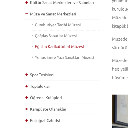
yenilenm
Kültür Sanat Merkezleri ve Salonları
kuruldu
Müze ve Sanat Merkezleri
Müzede h
Cumhuriyet Tarihi Müzesi
kitaplık
Çağdaş Sanatlar Müzesi
Müzede k
Eğitim Karikatürleri Müzesi
sürdürül
Yunus Emre Yazı Sanatları Müzesi
Müzeden
hediyeli
Spor Tesisleri
büyümekt
Topluluklar
Öğrenci Kulüpleri
Kampüste Olanaklar
Fotoğraf Galerisi