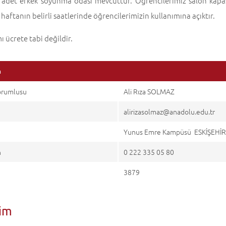
1 adet erkek soyunma odası mevcuttur. Öğrencilerimiz salon kapas
 haftanın belirli saatlerinde öğrencilerimizin kullanımına açıktır.
ı ücrete tabi değildir.
m
Sorumlusu
Ali Rıza SOLMAZ
a
alirizasolmaz@anadolu.edu.tr
Yunus Emre Kampüsü ESKİŞEHİ
n
0 222 335 05 80
3879
şim