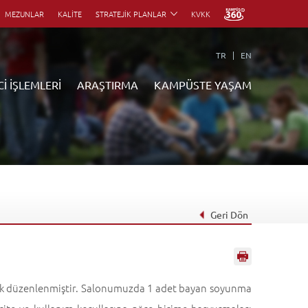
MEZUNLAR
KALİTE
STRATEJİK PLANLAR
KVKK
TR
EN
İ İŞLEMLERİ
ARAŞTIRMA
KAMPÜSTE YAŞAM
Hızlı Bağlantılar
Hızlı Bağlantılar
Hızlı Bağlantılar
Hızlı Bağlantılar
Kütüphane
Anadolum eKampüs
Kütüphane
Kütüphane
E-Posta
İkinci Üniversite
E-Posta
E-Posta
Yemekhane
AOSDestek
Yemekhane
Yemekhane
Restoranlar
Global Kampüs
Restoranlar
Restoranlar
Geri Dön
Rehber
Başvuru Yap
Rehber
Rehber
Etkinlikler
Öğrenci Girişi
Etkinlikler
Etkinlikler
Duyurular
Duyurular
Duyurular
Akademik Takvim
Akademik Takvim
Akademik Takvim
lik düzenlenmiştir. Salonumuzda 1 adet bayan soyunma