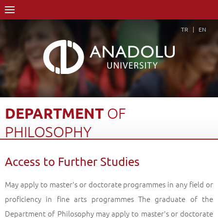
TR
EN
DEPARTMENT
OF
PHILOSOPHY
Home Page
Academics
Faculties
Faculty of Humanities
Access to Further Studies
Department of Philosophy
Access to Further Studies
Back
May apply to master's or doctorate programmes in any field or
proficiency in fine arts programmes The graduate of the
Department of Philosophy may apply to master's or doctorate