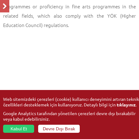
programmes or proficiency in fine arts programmes in the
related fields, which also comply with the YÖK (Higher
Education Council) regulations.
Web sitemizdeki çerezleri (cookie) kullanıcı deneyimini artıran teknik
özellikleri desteklemek için kullanıyoruz. Detaylı bilgi için
tıklayınız
.
Google Analytics tarafından yönetilen çerezleri devre dışı bırakabilir
veya kabul edebilirsiniz.
Kabul Et
Devre Dışı Bırak
© 2026
Anadolu University
- All rights reserved.