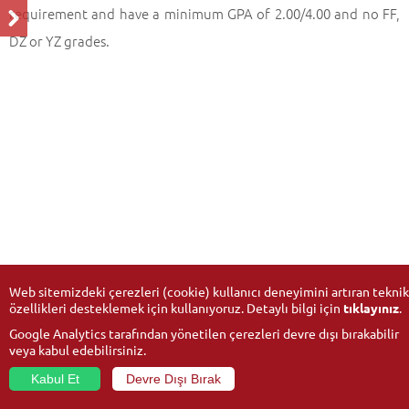
requirement and have a minimum GPA of 2.00/4.00 and no FF,
DZ or YZ grades.
Web sitemizdeki çerezleri (cookie) kullanıcı deneyimini artıran teknik
özellikleri desteklemek için kullanıyoruz. Detaylı bilgi için
tıklayınız
.
Google Analytics tarafından yönetilen çerezleri devre dışı bırakabilir
veya kabul edebilirsiniz.
Kabul Et
Devre Dışı Bırak
© 2026
Anadolu University
- All rights reserved.