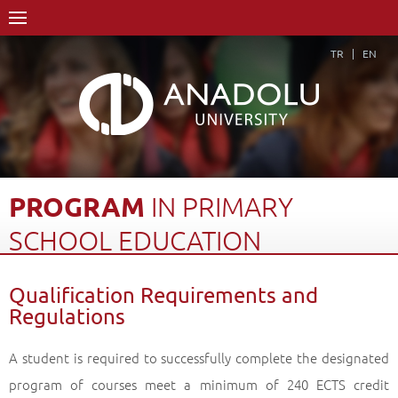
TR
EN
PROGRAM
IN
PRIMARY
SCHOOL
EDUCATION
Home Page
Academics
Faculties
Faculty of Education
Qualification Requirements and
Department of Primary Education
Regulations
Program in Primary School Education
Qualification Requirements and Regulations
Back
A student is required to successfully complete the designated
program of courses meet a minimum of 240 ECTS credit