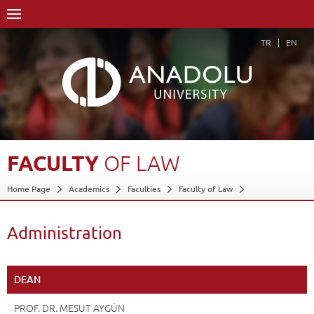
TR
EN
FACULTY
OF
LAW
Home Page
Academics
Faculties
Faculty of Law
Administration
Back
Administration
DEAN
PROF. DR. MESUT AYGÜN