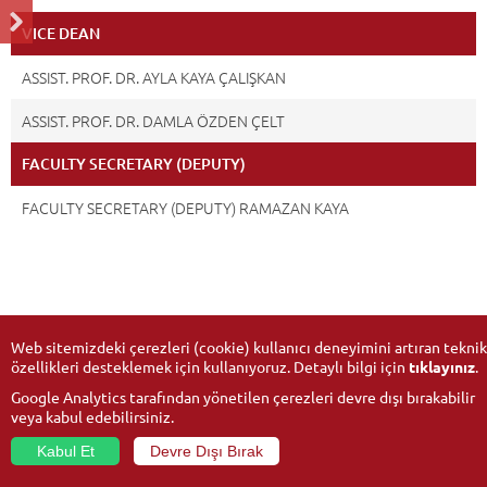
VICE DEAN
ASSIST. PROF. DR. AYLA KAYA ÇALIŞKAN
ASSIST. PROF. DR. DAMLA ÖZDEN ÇELT
FACULTY SECRETARY (DEPUTY)
FACULTY SECRETARY (DEPUTY) RAMAZAN KAYA
Web sitemizdeki çerezleri (cookie) kullanıcı deneyimini artıran teknik
özellikleri desteklemek için kullanıyoruz. Detaylı bilgi için
tıklayınız
.
Google Analytics tarafından yönetilen çerezleri devre dışı bırakabilir
veya kabul edebilirsiniz.
Kabul Et
Devre Dışı Bırak
© 2026
Anadolu University
- All rights reserved.