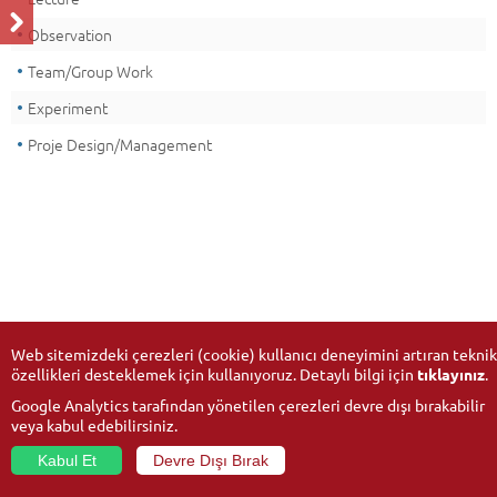
Observation
Team/Group Work
Experiment
Proje Design/Management
Web sitemizdeki çerezleri (cookie) kullanıcı deneyimini artıran teknik
özellikleri desteklemek için kullanıyoruz. Detaylı bilgi için
tıklayınız
.
Google Analytics tarafından yönetilen çerezleri devre dışı bırakabilir
veya kabul edebilirsiniz.
Kabul Et
Devre Dışı Bırak
© 2026
Anadolu University
- All rights reserved.