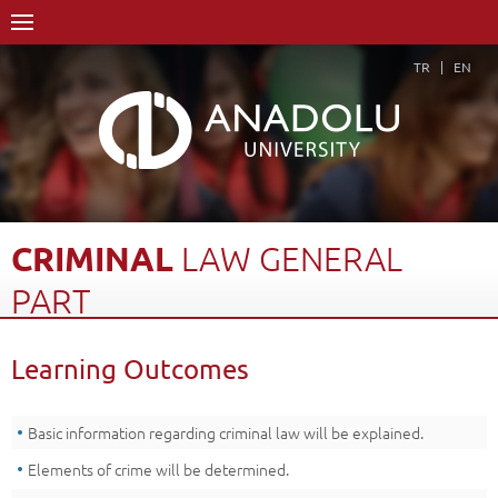
TR
EN
CRIMINAL
LAW
GENERAL
PART
Home Page
Academics
Faculties
Faculty of Law
Learning Outcomes
Course Structure Diagram with Credits
Criminal Law General Part
Learning Outcomes
Back
Basic information regarding criminal law will be explained.
Elements of crime will be determined.