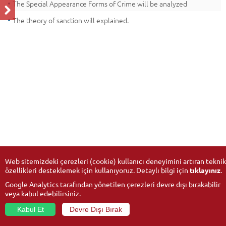
The Special Appearance Forms of Crime will be analyzed
The theory of sanction will explained.
Web sitemizdeki çerezleri (cookie) kullanıcı deneyimini artıran teknik
özellikleri desteklemek için kullanıyoruz. Detaylı bilgi için
tıklayınız
.
Google Analytics tarafından yönetilen çerezleri devre dışı bırakabilir
veya kabul edebilirsiniz.
Kabul Et
Devre Dışı Bırak
© 2026
Anadolu University
- All rights reserved.