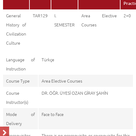
Practi
General
TAR129
I.
Area Elective
2+0
History of
SEMESTER
Courses
Civilization
Culture
Language of
Türkçe
Instruction
Course Type
Area Elective Courses
Course
DR. ÖĞR. ÜYESİ OZAN GİRAY ŞAHİN
Instructor(s)
Mode of
Face to Face
Delivery
Prerequisites
There is no prerequisite or co-requisite for this