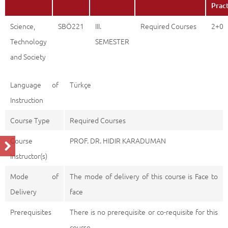
Prac
Science,
SBÖ221
III.
Required Courses
2+0
Technology
SEMESTER
and Society
Language of
Türkçe
Instruction
Course Type
Required Courses
Course
PROF. DR. HIDIR KARADUMAN
Instructor(s)
Mode of
The mode of delivery of this course is Face to
Delivery
face
Prerequisites
There is no prerequisite or co-requisite for this
course.