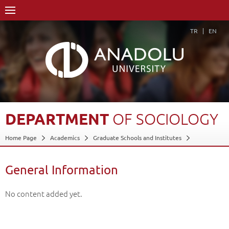
TR
EN
DEPARTMENT
OF
SOCIOLOGY
Home Page
Academics
Graduate Schools and Institutes
Graduate School
Department of Sociology
General Information
Back
General Information
No content added yet.