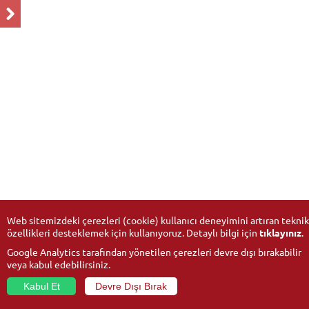
Web sitemizdeki çerezleri (cookie) kullanıcı deneyimini artıran teknik
özellikleri desteklemek için kullanıyoruz. Detaylı bilgi için
tıklayınız
.
Google Analytics tarafından yönetilen çerezleri devre dışı bırakabilir
veya kabul edebilirsiniz.
Kabul Et
Devre Dışı Bırak
© 2026
Anadolu University
- All rights reserved.