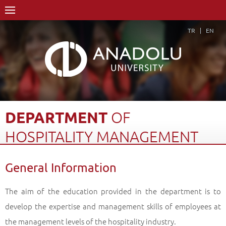
TR
EN
DEPARTMENT
OF
HOSPITALITY
MANAGEMENT
Home Page
Academics
Graduate Schools and Institutes
General Information
Graduate School
Department of Hospitality Management
General Information
Back
The aim of the education provided in the department is to
develop the expertise and management skills of employees at
the management levels of the hospitality industry.