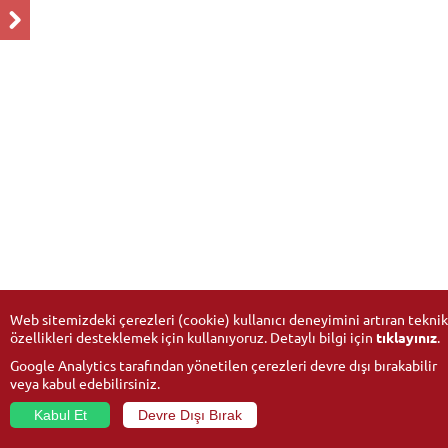
Web sitemizdeki çerezleri (cookie) kullanıcı deneyimini artıran teknik
özellikleri desteklemek için kullanıyoruz. Detaylı bilgi için
tıklayınız
.
Google Analytics tarafından yönetilen çerezleri devre dışı bırakabilir
veya kabul edebilirsiniz.
Kabul Et
Devre Dışı Bırak
© 2026
Anadolu University
- All rights reserved.