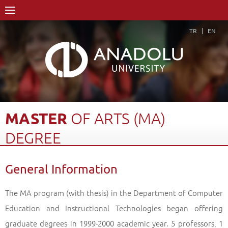
TR
EN
MASTER
OF
ARTS
(MA)
DEGREE
Home Page
Academics
Graduate Schools and Institutes
General Information
Graduate School
Depart. of Computer Education and Instructional Te
Master of Arts (MA) Degree
General Information
Back
The MA program (with thesis) in the Department of Computer
Education and Instructional Technologies began offering
graduate degrees in 1999-2000 academic year. 5 professors, 1