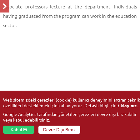
associate professors lecture at the department. Individuals
having graduated from the program can work in the education
sector.
Web sitemizdeki çerezleri (cookie) kullanıcı deneyimini artıran teknik
özellikleri desteklemek için kullanıyoruz. Detaylı bilgi için
tıklayınız
.
Google Analytics tarafından yönetilen çerezleri devre dışı bırakabilir
veya kabul edebilirsiniz.
Kabul Et
Devre Dışı Bırak
© 2026
Anadolu University
- All rights reserved.