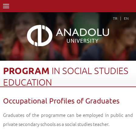
TR
EN
PROGRAM
IN
SOCIAL
STUDIES
EDUCATION
Home Page
Academics
Faculties
Faculty of Education
Occupational Profiles of Graduates
Department of Turkish and Social Sciences Education
Program in Social Studies Education
Graduates of the programme can be employed in public and
Occupational Profiles of Graduates
Back
private secondary schools as a social studies teacher.