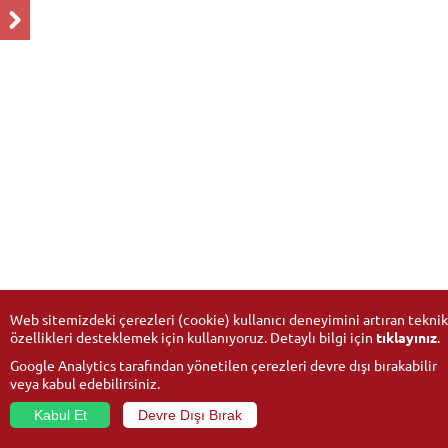
Web sitemizdeki çerezleri (cookie) kullanıcı deneyimini artıran teknik
özellikleri desteklemek için kullanıyoruz. Detaylı bilgi için
tıklayınız
.
Google Analytics tarafından yönetilen çerezleri devre dışı bırakabilir
veya kabul edebilirsiniz.
Kabul Et
Devre Dışı Bırak
© 2026
Anadolu University
- All rights reserved.