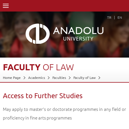
TR
EN
FACULTY
OF
LAW
Home Page
Academics
Faculties
Faculty of Law
Access to Further Studies
Back
Access to Further Studies
May apply to master's or doctorate programmes in any field or
proficiency in fine arts programmes