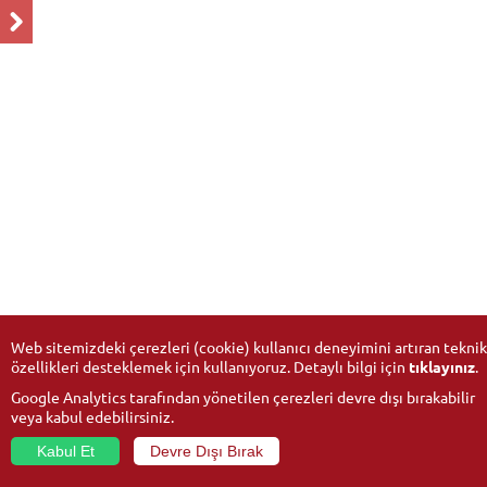
Web sitemizdeki çerezleri (cookie) kullanıcı deneyimini artıran teknik
özellikleri desteklemek için kullanıyoruz. Detaylı bilgi için
tıklayınız
.
Google Analytics tarafından yönetilen çerezleri devre dışı bırakabilir
veya kabul edebilirsiniz.
Kabul Et
Devre Dışı Bırak
© 2026
Anadolu University
- All rights reserved.