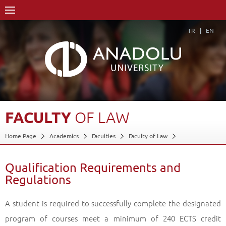
TR
EN
FACULTY
OF
LAW
Home Page
Academics
Faculties
Faculty of Law
Qualification Requirements and Regulations
Back
Qualification Requirements and
Regulations
A student is required to successfully complete the designated
program of courses meet a minimum of 240 ECTS credit