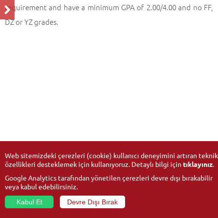
requirement and have a minimum GPA of 2.00/4.00 and no FF,
DZ or YZ grades.
Web sitemizdeki çerezleri (cookie) kullanıcı deneyimini artıran teknik
özellikleri desteklemek için kullanıyoruz. Detaylı bilgi için
tıklayınız
.
Google Analytics tarafından yönetilen çerezleri devre dışı bırakabilir
veya kabul edebilirsiniz.
Kabul Et
Devre Dışı Bırak
© 2026
Anadolu University
- All rights reserved.