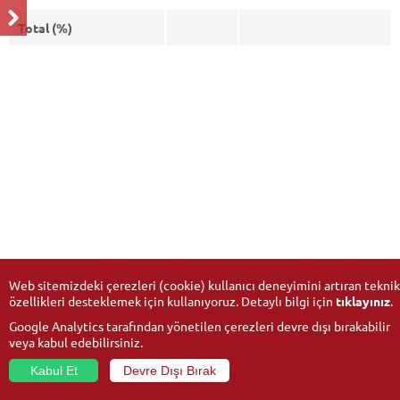
Total (%)
Web sitemizdeki çerezleri (cookie) kullanıcı deneyimini artıran teknik
özellikleri desteklemek için kullanıyoruz. Detaylı bilgi için
tıklayınız
.
Google Analytics tarafından yönetilen çerezleri devre dışı bırakabilir
veya kabul edebilirsiniz.
Kabul Et
Devre Dışı Bırak
© 2026
Anadolu University
- All rights reserved.