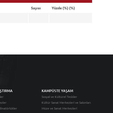
Sayısı
Yüzde (%) (%)
ŞTIRMA
KAMPÜSTE YAŞAM
ler
Sosyal ve Kültürel Tesisler
ezler
Kültür Sanat Merkezleri ve Salonları
inatörlükler
Müze ve Sanat Merkezleri