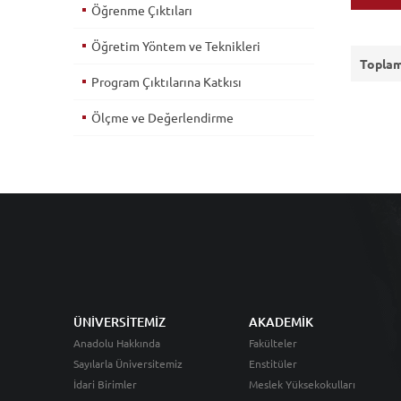
Öğrenme Çıktıları
Öğretim Yöntem ve Teknikleri
Toplam
Program Çıktılarına Katkısı
Ölçme ve Değerlendirme
ÜNİVERSİTEMİZ
AKADEMİK
Anadolu Hakkında
Fakülteler
Sayılarla Üniversitemiz
Enstitüler
İdari Birimler
Meslek Yüksekokulları