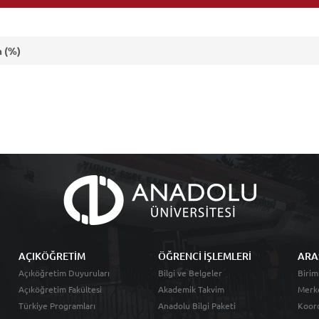
 (%)
AÇIKÖĞRETİM
ÖĞRENCİ İŞLEMLERİ
ARA
Açıköğretim Duyuruları
Bilgi ve Belgeler
Birim
Açıköğretim Fakültesi
Akademik Takvim
Merk
Türkiye Programları
Anadolu Bilgi Paketi
Koord