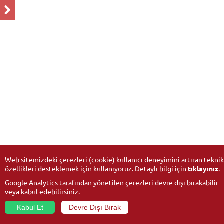
Web sitemizdeki çerezleri (cookie) kullanıcı deneyimini artıran teknik
özellikleri desteklemek için kullanıyoruz. Detaylı bilgi için
tıklayınız
.
Google Analytics tarafından yönetilen çerezleri devre dışı bırakabilir
veya kabul edebilirsiniz.
Kabul Et
Devre Dışı Bırak
© 2026
Anadolu University
- All rights reserved.