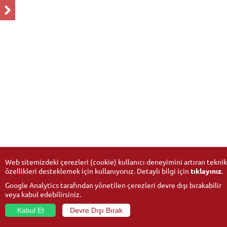
Web sitemizdeki çerezleri (cookie) kullanıcı deneyimini artıran teknik
özellikleri desteklemek için kullanıyoruz. Detaylı bilgi için
tıklayınız
.
Google Analytics tarafından yönetilen çerezleri devre dışı bırakabilir
veya kabul edebilirsiniz.
Kabul Et
Devre Dışı Bırak
© 2026
Anadolu University
- All rights reserved.