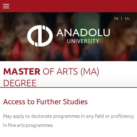
TR
EN
MASTER
OF
ARTS
(MA)
DEGREE
Home Page
Academics
Graduate Schools and Institutes
Access to Further Studies
Graduate School
Department of Graphic Arts
Master of Arts (MA) Degree
Access to Further Studies
Back
May apply to doctorate programmes in any field or proficiency
in fine arts programmes.