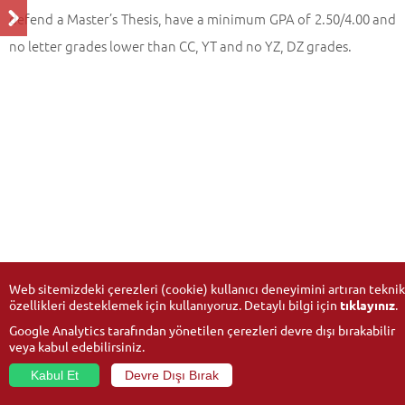
defend a Master’s Thesis, have a minimum GPA of 2.50/4.00 and
no letter grades lower than CC, YT and no YZ, DZ grades.
Web sitemizdeki çerezleri (cookie) kullanıcı deneyimini artıran teknik
özellikleri desteklemek için kullanıyoruz. Detaylı bilgi için
tıklayınız
.
Google Analytics tarafından yönetilen çerezleri devre dışı bırakabilir
veya kabul edebilirsiniz.
Kabul Et
Devre Dışı Bırak
© 2026
Anadolu University
- All rights reserved.