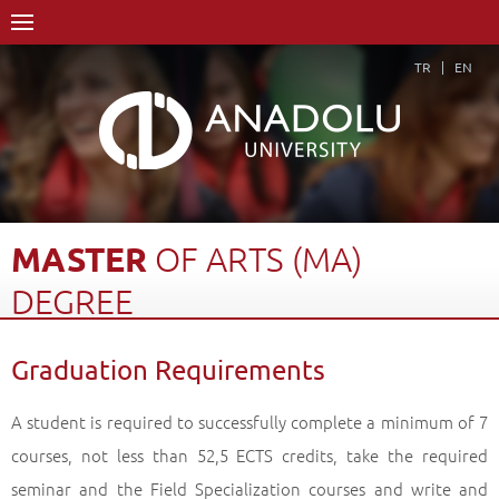
TR
EN
MASTER
OF
ARTS
(MA)
DEGREE
Home Page
Academics
Graduate Schools and Institutes
Graduation Requirements
Graduate School
Department of Graphic Arts
Master of Arts (MA) Degree
Graduation Requirements
Back
A student is required to successfully complete a minimum of 7
courses, not less than 52,5 ECTS credits, take the required
seminar and the Field Specialization courses and write and