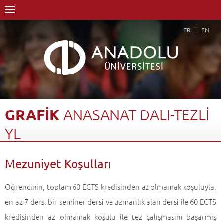
TR
EN
GRAFİK
ANASANAT
DALI-TEZLİ
YL
Anasayfa
Akademik
Enstitüler
Lisansüstü Eğitim Enstitüsü
Mezuniyet Koşulları
Grafik Anasanat Dalı
Grafik Anasanat Dalı-Tezli YL
Mezuniyet Koşulları
Geri Dön
Öğrencinin, toplam 60 ECTS kredisinden az olmamak koşuluyla,
en az 7 ders, bir seminer dersi ve uzmanlık alan dersi ile 60 ECTS
kredisinden az olmamak koşulu ile tez çalışmasını başarmış