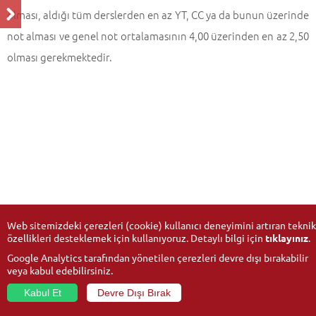
olması, aldığı tüm derslerden en az YT, CC ya da bunun üzerinde
not alması ve genel not ortalamasının 4,00 üzerinden en az 2,50
olması gerekmektedir.
Web sitemizdeki çerezleri (cookie) kullanıcı deneyimini artıran teknik
özellikleri desteklemek için kullanıyoruz. Detaylı bilgi için
tıklayınız
.
Google Analytics tarafından yönetilen çerezleri devre dışı bırakabilir
veya kabul edebilirsiniz.
Kabul Et
Devre Dışı Bırak
© 2026
Anadolu Üniversitesi
- Tüm hakları saklıdır.