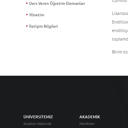
Cumhurb
Ders Veren Öğretim Elemanları
Lisansüs
Yönetim
Enstitü
İletişim Bilgileri
enstitüy
toplamd
Birim öz
ÜNİVERSİTEMİZ
AKADEMİK
Anadolu Hakkında
Fakülteler