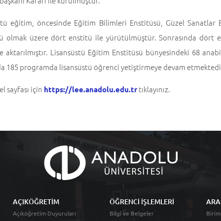
aşkanı Kararı ile kurulmuştur.
tü eğitim, öncesinde Eğitim Bilimleri Enstitüsü, Güzel Sanatlar En
sü olmak üzere dört enstitü ile yürütülmüştür. Sonrasında dört 
e aktarılmıştır. Lisansüstü Eğitim Enstitüsü bünyesindeki 68 anab
a 185 programda lisansüstü öğrenci yetiştirmeye devam etmektedi
el sayfası için
tıklayınız.
https://lee.anadolu.edu.tr
AÇIKÖĞRETİM
ÖĞRENCİ İŞLEMLERİ
ARA
Açıköğretim Duyuruları
Bilgi ve Belgeler
Birim