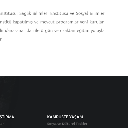
stitüsü, Sağlık Bilimleri Enstitüsü ve Sosyal Bilimler
enstitü kapatılmış ve mevcut programlar yeni kurulan
ilim/anasanat dalı ile örgün ve uzaktan eğitim yoluyla
r.
ŞTIRMA
KAMPÜSTE YAŞAM
ler
Sosyal ve Kültürel Tesisler