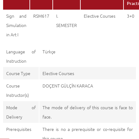
Pract
Sign and
RSM617
I.
Elective Courses
3+0
Simulation
SEMESTER
in Art I
Language of
Türkçe
Instruction
Course Type
Elective Courses
Course
DOÇENT GÜLÇİN KARACA
Instructor(s)
Mode of
The mode of delivery of this course is face to
Delivery
face.
Prerequisites
There is no a prerequisite or co-requisite for
this course.