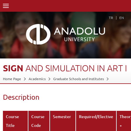
TR
EN
SIGN
AND
SIMULATION
IN
ART
I
Home Page
Academics
Graduate Schools and Institutes
Graduate School
Department of Painting
Proficiency in Arts
Course Structure Diagram with Credits
Sign and Simulation in Art I
Description
Description
Back
Course
Course
Semester
Required/Elective
Theor
Title
Code
+