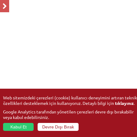
Web sitemizdeki çerezleri (cookie) kullanıcı deneyimini artıran teknik
özellikleri desteklemek için kullanıyoruz. Detaylı bilgi için
tıklayınız
.
Google Analytics tarafından yönetilen çerezleri devre dışı bırakabilir
veya kabul edebilirsiniz.
Kabul Et
Devre Dışı Bırak
© 2026
Anadolu University
- All rights reserved.