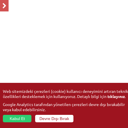
Web sitemizdeki çerezleri (cookie) kullanıcı deneyimini artıran teknik
özellikleri desteklemek için kullanıyoruz. Detaylı bilgi için
tıklayınız
.
Google Analytics tarafından yönetilen çerezleri devre dışı bırakabilir
veya kabul edebilirsiniz.
Kabul Et
Devre Dışı Bırak
© 2026
Anadolu University
- All rights reserved.