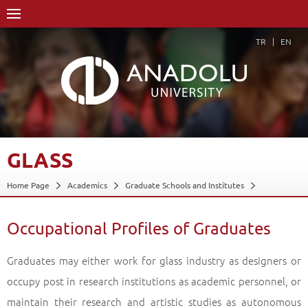
TR
EN
GLASS
Home Page
Academics
Graduate Schools and Institutes
Graduate School
Glass
Glass
Occupational Profiles of Graduates
Occupational Profiles of Graduates
Back
Graduates may either work for glass industry as designers or
occupy post in research institutions as academic personnel, or
maintain their research and artistic studies as autonomous