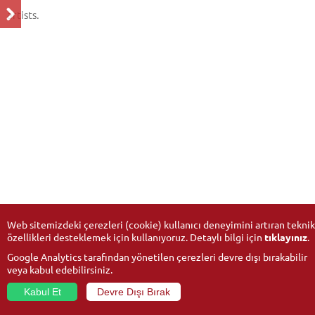
artists.
Web sitemizdeki çerezleri (cookie) kullanıcı deneyimini artıran teknik
özellikleri desteklemek için kullanıyoruz. Detaylı bilgi için
tıklayınız
.
Google Analytics tarafından yönetilen çerezleri devre dışı bırakabilir
veya kabul edebilirsiniz.
Kabul Et
Devre Dışı Bırak
© 2026
Anadolu University
- All rights reserved.