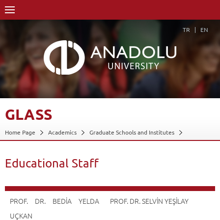
TR
EN
GLASS
Home Page
Academics
Graduate Schools and Institutes
Graduate School
Glass
Glass
Educational Staff
Back
Educational Staff
PROF. DR. BEDİA YELDA
PROF. DR. SELVİN YEŞİLAY
UÇKAN