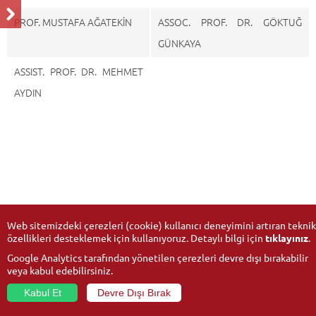
PROF. MUSTAFA AĞATEKİN
ASSOC. PROF. DR. GÖKTUĞ
GÜNKAYA
ASSIST. PROF. DR. MEHMET
AYDIN
Web sitemizdeki çerezleri (cookie) kullanıcı deneyimini artıran teknik
özellikleri desteklemek için kullanıyoruz. Detaylı bilgi için
tıklayınız
.
Google Analytics tarafından yönetilen çerezleri devre dışı bırakabilir
veya kabul edebilirsiniz.
Kabul Et
Devre Dışı Bırak
© 2026
Anadolu University
- All rights reserved.