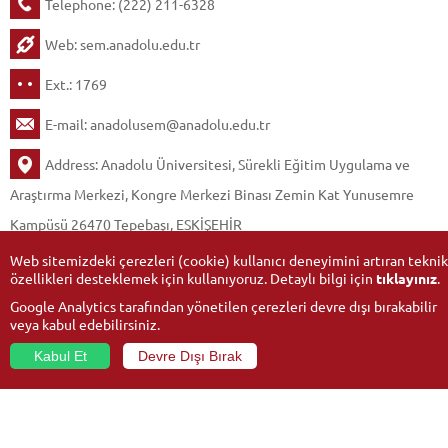
Telephone: (222) 211-6328
Web:
sem.anadolu.edu.tr
Ext.: 1769
E-mail:
anadolusem@anadolu.edu.tr
Address: Anadolu Üniversitesi, Sürekli Eğitim Uygulama ve
Araştırma Merkezi, Kongre Merkezi Binası Zemin Kat Yunusemre
Kampüsü 26470 Tepebaşı, ESKİŞEHİR
Web sitemizdeki çerezleri (cookie) kullanıcı deneyimini artıran teknik
özellikleri desteklemek için kullanıyoruz. Detaylı bilgi için
tıklayınız
.
Google Analytics tarafından yönetilen çerezleri devre dışı bırakabilir
veya kabul edebilirsiniz.
Kabul Et
Devre Dışı Bırak