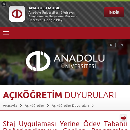
TR
EN
AÇIKÖĞRETİM
DUYURULARI
Anasayfa
Açıköğretim
Açıköğretim Duyuruları
Staj Uygulaması Yerine Ödev Tabanlı Değerlendirmeye Geçilen
Programlar Hakkında Duyuru...
Geri Dön
Staj Uygulaması Yerine Ödev Tabanlı