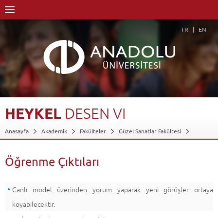
TR
EN
HEYKEL
DESEN
VI
Anasayfa
Akademik
Fakülteler
Güzel Sanatlar Fakültesi
Heykel Bölümü
Dersler - AKTS Kredileri
Heykel Desen VI
Öğrenme Çıktıları
Öğrenme Çıktıları
Geri Dön
Canlı model üzerinden yorum yaparak yeni görüşler ortaya
koyabilecektir.