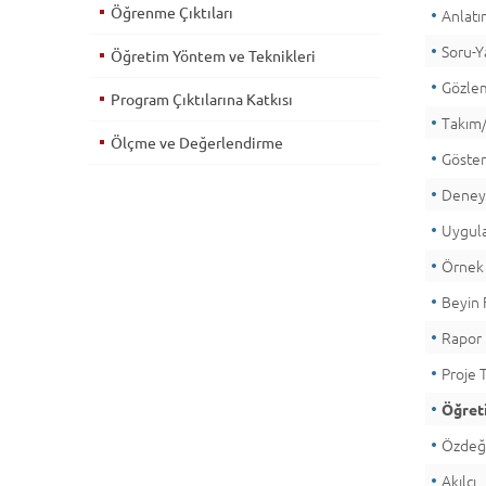
Öğrenme Çıktıları
Anlat
Soru-Y
Öğretim Yöntem ve Teknikleri
Gözle
Program Çıktılarına Katkısı
Takım/
Ölçme ve Değerlendirme
Göste
Dene
Uygula
Örnek 
Beyin F
Rapor
Proje 
Öğreti
Özdeğe
Akılcı