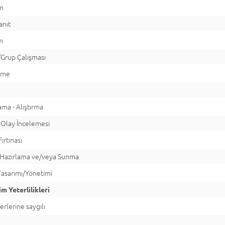
ım
anıt
m
Grup Çalışması
rme
y
ma - Alıştırma
Olay İncelemesi
ırtınası
 Hazırlama ve/veya Sunma
Tasarımı/Yönetimi
m Yeterlilikleri
rlerine saygılı