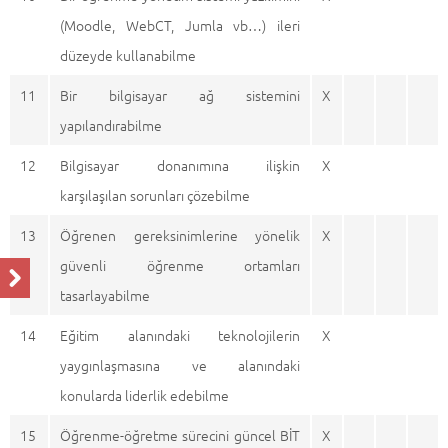
(Moodle, WebCT, Jumla vb…) ileri
düzeyde kullanabilme
11
Bir bilgisayar ağ sistemini
X
yapılandırabilme
12
Bilgisayar donanımına ilişkin
X
karşılaşılan sorunları çözebilme
13
Öğrenen gereksinimlerine yönelik
X
güvenli öğrenme ortamları
tasarlayabilme
14
Eğitim alanındaki teknolojilerin
X
yaygınlaşmasına ve alanındaki
konularda liderlik edebilme
15
Öğrenme-öğretme sürecini güncel BİT
X