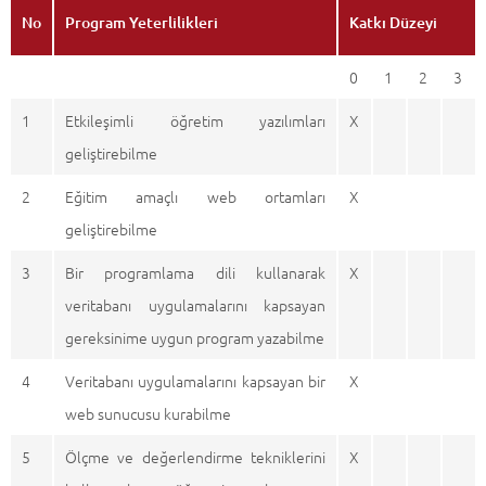
No
Program Yeterlilikleri
Katkı Düzeyi
0
1
2
3
1
Etkileşimli öğretim yazılımları
X
geliştirebilme
2
Eğitim amaçlı web ortamları
X
geliştirebilme
3
Bir programlama dili kullanarak
X
veritabanı uygulamalarını kapsayan
gereksinime uygun program yazabilme
4
Veritabanı uygulamalarını kapsayan bir
X
web sunucusu kurabilme
5
Ölçme ve değerlendirme tekniklerini
X