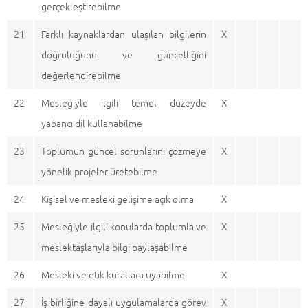
gerçekleştirebilme
21
Farklı kaynaklardan ulaşılan bilgilerin
X
doğruluğunu ve güncelliğini
değerlendirebilme
22
Mesleğiyle ilgili temel düzeyde
X
yabancı dil kullanabilme
23
Toplumun güncel sorunlarını çözmeye
X
yönelik projeler üretebilme
24
Kişisel ve mesleki gelişime açık olma
X
25
Mesleğiyle ilgili konularda toplumla ve
X
meslektaşlarıyla bilgi paylaşabilme
26
Mesleki ve etik kurallara uyabilme
X
27
İş birliğine dayalı uygulamalarda görev
X