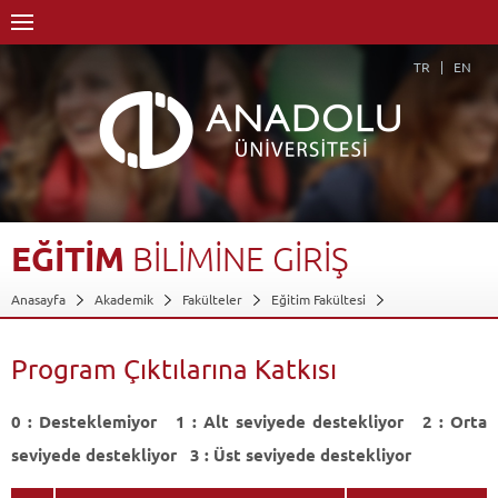
TR
EN
EĞİTİM
BİLİMİNE
GİRİŞ
Anasayfa
Akademik
Fakülteler
Eğitim Fakültesi
Bilgisayar ve Öğretim Teknolojileri Eğitimi Bölümü
Bilgisayar ve Öğretim Teknolojileri Öğretmenliği Programı
Program Çıktılarına Katkısı
Dersler - AKTS Kredileri
Eğitim Bilimine Giriş
Program Çıktılarına Katkısı
0 : Desteklemiyor 1 : Alt seviyede destekliyor 2 : Orta
Geri Dön
seviyede destekliyor 3 : Üst seviyede destekliyor