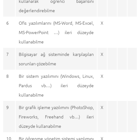
kullanarak öğrenci başarısını
değerlendirebilme
6
Ofis yazılımlarını (MS-Word, MS-Excel,
X
MS-PowerPoint …) ileri düzeyde
kullanabilme
7
Bilgisayar ağ sisteminde karşılaşılan
X
sorunları çözebilme
8
Bir sistem yazılımını (Windows, Linux,
X
Pardus vb…) ileri düzeyde
kullanabilme
9
Bir grafik işleme yazılımını (PhotoShop,
X
Fireworks, Freehand vb…) ileri
düzeyde kullanabilme
10
Bir öğrenme yönetim sistemi yazılımını
X