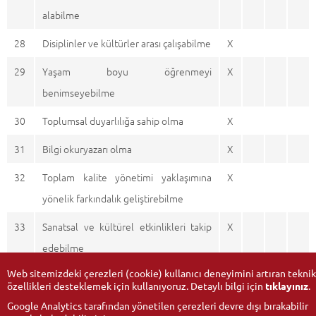
alabilme
28
Disiplinler ve kültürler arası çalışabilme
X
29
Yaşam boyu öğrenmeyi
X
benimseyebilme
30
Toplumsal duyarlılığa sahip olma
X
31
Bilgi okuryazarı olma
X
32
Toplam kalite yönetimi yaklaşımına
X
yönelik farkındalık geliştirebilme
33
Sanatsal ve kültürel etkinlikleri takip
X
edebilme
Web sitemizdeki çerezleri (cookie) kullanıcı deneyimini artıran teknik
özellikleri desteklemek için kullanıyoruz. Detaylı bilgi için
tıklayınız
.
Google Analytics tarafından yönetilen çerezleri devre dışı bırakabilir