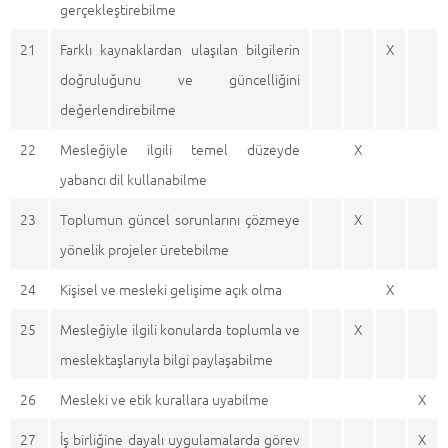
gerçekleştirebilme
21
Farklı kaynaklardan ulaşılan bilgilerin
X
doğruluğunu ve güncelliğini
değerlendirebilme
22
Mesleğiyle ilgili temel düzeyde
X
yabancı dil kullanabilme
23
Toplumun güncel sorunlarını çözmeye
X
yönelik projeler üretebilme
24
Kişisel ve mesleki gelişime açık olma
X
25
Mesleğiyle ilgili konularda toplumla ve
X
meslektaşlarıyla bilgi paylaşabilme
26
Mesleki ve etik kurallara uyabilme
X
27
İş birliğine dayalı uygulamalarda görev
X