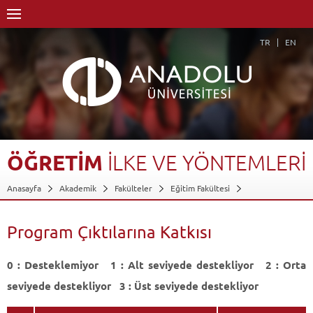
TR
EN
ÖĞRETİM
İLKE
VE
YÖNTEMLERİ
Anasayfa
Akademik
Fakülteler
Eğitim Fakültesi
Bilgisayar ve Öğretim Teknolojileri Eğitimi Bölümü
Bilgisayar ve Öğretim Teknolojileri Öğretmenliği Programı
Program Çıktılarına Katkısı
Dersler - AKTS Kredileri
Öğretim İlke ve Yöntemleri
Program Çıktılarına Katkısı
0 : Desteklemiyor 1 : Alt seviyede destekliyor 2 : Orta
Geri Dön
seviyede destekliyor 3 : Üst seviyede destekliyor