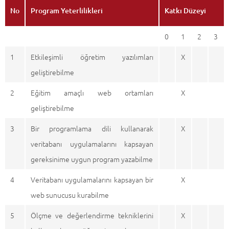
No
Program Yeterlilikleri
Katkı Düzeyi
0
1
2
3
1
Etkileşimli öğretim yazılımları
X
geliştirebilme
2
Eğitim amaçlı web ortamları
X
geliştirebilme
3
Bir programlama dili kullanarak
X
veritabanı uygulamalarını kapsayan
gereksinime uygun program yazabilme
4
Veritabanı uygulamalarını kapsayan bir
X
web sunucusu kurabilme
5
Ölçme ve değerlendirme tekniklerini
X