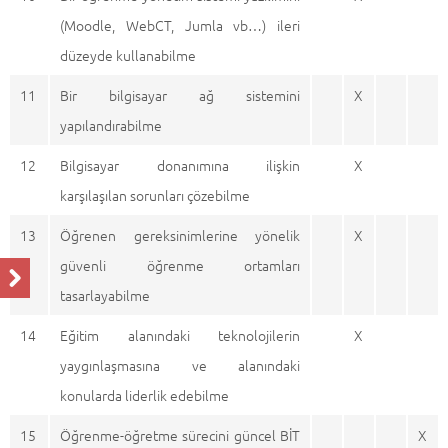
(Moodle, WebCT, Jumla vb…) ileri
düzeyde kullanabilme
11
Bir bilgisayar ağ sistemini
X
yapılandırabilme
12
Bilgisayar donanımına ilişkin
X
karşılaşılan sorunları çözebilme
13
Öğrenen gereksinimlerine yönelik
X
güvenli öğrenme ortamları
tasarlayabilme
14
Eğitim alanındaki teknolojilerin
X
yaygınlaşmasına ve alanındaki
konularda liderlik edebilme
15
Öğrenme-öğretme sürecini güncel BİT
X