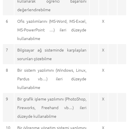
kullanarak öğrenci başarısını
değerlendirebilme
6
Ofis yazılımlarını (MS-Word, MS-Excel,
X
MS-PowerPoint …) ileri düzeyde
kullanabilme
7
Bilgisayar ağ sisteminde karşılaşılan
X
sorunları çözebilme
8
Bir sistem yazılımını (Windows, Linux,
X
Pardus vb…) ileri düzeyde
kullanabilme
9
Bir grafik işleme yazılımını (PhotoShop,
X
Fireworks, Freehand vb…) ileri
düzeyde kullanabilme
10
Bir öğrenme yönetim sistemi yazılımını
X