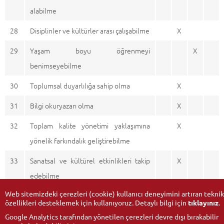
alabilme
28
Disiplinler ve kültürler arası çalışabilme
X
29
Yaşam boyu öğrenmeyi
X
benimseyebilme
30
Toplumsal duyarlılığa sahip olma
X
31
Bilgi okuryazarı olma
X
32
Toplam kalite yönetimi yaklaşımına
X
yönelik farkındalık geliştirebilme
33
Sanatsal ve kültürel etkinlikleri takip
X
edebilme
Web sitemizdeki çerezleri (cookie) kullanıcı deneyimini artıran teknik
özellikleri desteklemek için kullanıyoruz. Detaylı bilgi için
tıklayınız
.
Google Analytics tarafından yönetilen çerezleri devre dışı bırakabilir