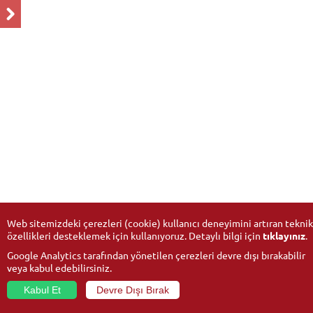
Web sitemizdeki çerezleri (cookie) kullanıcı deneyimini artıran teknik
özellikleri desteklemek için kullanıyoruz. Detaylı bilgi için
tıklayınız
.
Google Analytics tarafından yönetilen çerezleri devre dışı bırakabilir
veya kabul edebilirsiniz.
Kabul Et
Devre Dışı Bırak
© 2026
Anadolu Üniversitesi
- Tüm hakları saklıdır.