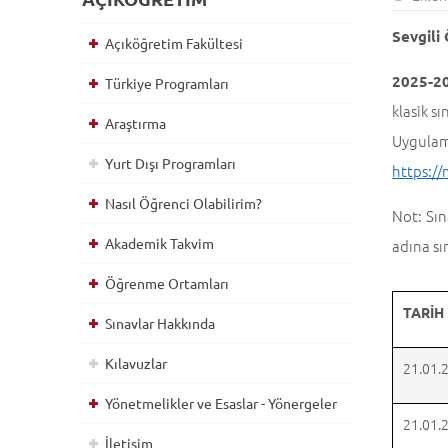
Sevgili
Açıköğretim Fakültesi
2025-2
Türkiye Programları
klasik sı
Araştırma
Uygula
Yurt Dışı Programları
https:/
Nasıl Öğrenci Olabilirim?
Not: Sın
Akademik Takvim
adına sı
Öğrenme Ortamları
TARİH
Sınavlar Hakkında
Kılavuzlar
21.01.
Yönetmelikler ve Esaslar - Yönergeler
21.01.
İletişim