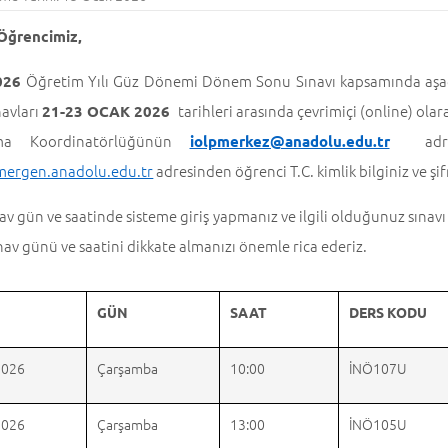
 Öğrencimiz,
Öğretim Yılı Güz Dönemi Dönem Sonu Sınavı kapsamında aşağıd
026
navları
tarihleri arasında çevrimiçi (online) olarak
21-23 OCAK 2026
ma Koordinatörlüğünün
adresin
iolpmerkez@anadolu.edu.tr
/mergen.anadolu.edu.tr
adresinden öğrenci T.C. kimlik bilginiz ve şifr
av gün ve saatinde sisteme giriş yapmanız ve ilgili olduğunuz sına
nav günü ve saatini dikkate almanızı önemle rica ederiz.
GÜN
SAAT
DERS KODU
2026
Çarşamba
10:00
İNÖ107U
2026
Çarşamba
13:00
İNÖ105U