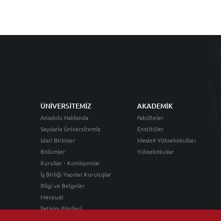
ÜNİVERSİTEMİZ
AKADEMİK
Anadolu Hakkında
Fakülteler
Sayılarla Üniversitemiz
Enstitüler
İdari Birimler
Meslek Yüksekokulları
Bölümler
Yüksekokullar
Kurullar - Komisyonlar
İş Birliği Yapılan Kuruluşlar
Bilgi ve Belgeler
Mevzuat
İletişim Bilgileri