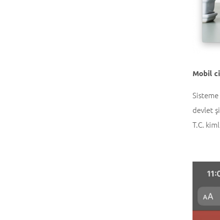
Mobil ci
Sisteme 
devlet ş
T.C. kim