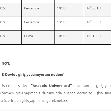
2026
Perşembe
10:00
İNÖ201U
2026
Perşembe
13:00
İNÖ209U
2026
Cuma
10:00
İNÖ109U
 NOT:
 E-Devlet giriş yapamıyorum neden?
sistemine sadece
butonundan giriş yapma
“Anadolu Üniversitesi”
 (canvas) giriş yapmanız durumunda burada dersinize ilişkin sın
ısı üzerinden giriş yapmanız gerekmektedir.