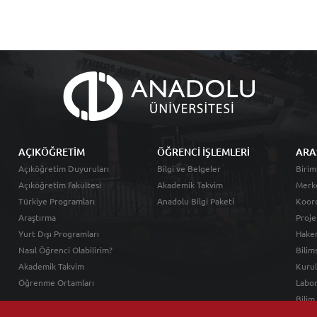
AÇIKÖĞRETİM
ÖĞRENCİ İŞLEMLERİ
ARA
Açıköğretim Duyuruları
Bilgi ve Belgeler
Birim
Açıköğretim Fakültesi
Akademik Takvim
Merk
Türkiye Programları
Anadolu Bilgi Paketi
Koord
Araştırma
Proje
Yurt Dışı Programları
Hakem
Nasıl Öğrenci Olabilirim?
Bilim
Akademik Takvim
Kurul
Öğrenme Ortamları
Labor
Bilim