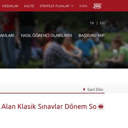
MEZUNLAR
KALİTE
STRATEJİK PLANLAR
KVKK
TR
EN
RAMLARI
NASIL ÖĞRENCİ OLABİLİRİM
BAŞVURU YAP
Geri Dön
r Alan Klasik Sınavlar Dönem Sonu