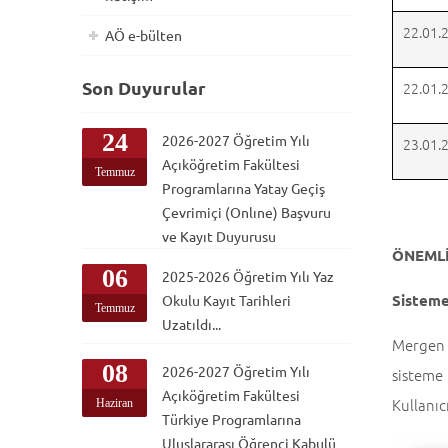
22.01.
AÖ e-bülten
Son Duyurular
22.01.
24
2026-2027 Öğretim Yılı
23.01.
Açıköğretim Fakültesi
Temmuz
Programlarına Yatay Geçiş
Çevrimiçi (Onlıne) Başvuru
ve Kayıt Duyurusu
ÖNEMLİ
06
2025-2026 Öğretim Yılı Yaz
Sisteme
Okulu Kayıt Tarihleri
Temmuz
Uzatıldı...
Mergen 
08
2026-2027 Öğretim Yılı
sisteme
Açıköğretim Fakültesi
Kullanıc
Haziran
Türkiye Programlarına
Uluslararası Öğrenci Kabulü