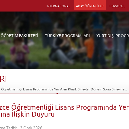
INTERNATIONAL
ADAY ÖĞRENCİLER
PERSONEL
KÖĞRETİM FAKÜLTESİ
TÜRKİYE PROGRAMLARI
YURT DIŞI PROG
RI
e Öğretmenliği Lisans Programında Yer Alan Klasik Sınavlar Dönem Sonu Sınavına...
lizce Öğretmenliği Lisans Programında Ye
ına İlişkin Duyuru
me Tarihi: 13 Ocak 2026