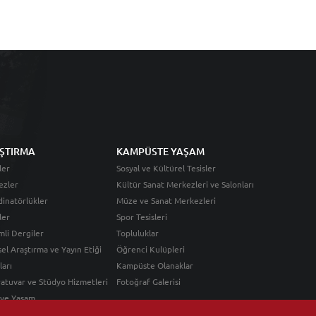
ŞTIRMA
KAMPÜSTE YAŞAM
ler
Sosyal ve Kültürel Tesisler
ezler
Kültür Sanat Merkezleri ve Salonları
inatörlükler
Müze ve Sanat Merkezleri
ler
Spor Tesisleri
li Dergiler
Topluluklar
sel Araştırma ve Yayın Etiği
Öğrenci Kulüpleri
ları
Kampüste Olanaklar
atuvar ve Stüdyo Hizmetleri
Fotoğraf Galerisi
 ve Yaşam