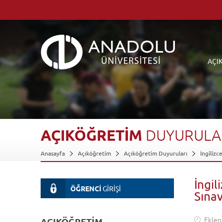
AÇI
AÇIKÖĞRETİM
DUYURULA
Anasayfa
Açıköğretim
Açıköğretim Duyuruları
İngilizc
İngi
ÖĞRENCİ
GİRİŞİ
Sınav
Eklen
AÇIKÖĞRETİM