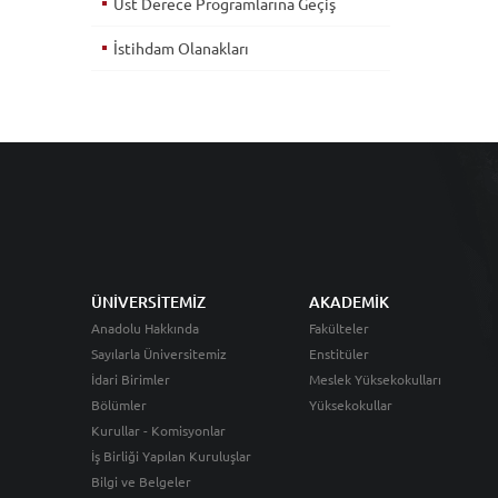
Üst Derece Programlarına Geçiş
İstihdam Olanakları
ÜNİVERSİTEMİZ
AKADEMİK
Anadolu Hakkında
Fakülteler
Sayılarla Üniversitemiz
Enstitüler
İdari Birimler
Meslek Yüksekokulları
Bölümler
Yüksekokullar
Kurullar - Komisyonlar
İş Birliği Yapılan Kuruluşlar
Bilgi ve Belgeler