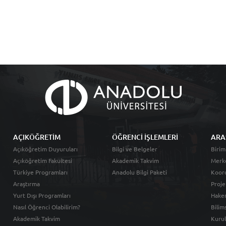
AÇIKÖĞRETİM
ÖĞRENCİ İŞLEMLERİ
ARA
Açıköğretim Duyuruları
Bilgi ve Belgeler
Birim
Açıköğretim Fakültesi
Akademik Takvim
Merk
Türkiye Programları
Anadolu Bilgi Paketi
Koord
Araştırma
Proje
Yurt Dışı Programları
Hakem
Nasıl Öğrenci Olabilirim?
Bilim
Akademik Takvim
Kurul