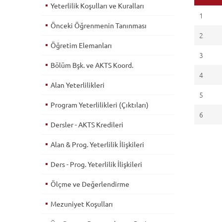
Yeterlilik Koşulları ve Kuralları
1
Önceki Öğrenmenin Tanınması
2
Öğretim Elemanları
3
Bölüm Bşk. ve AKTS Koord.
4
Alan Yeterlilikleri
5
Program Yeterlilikleri (Çıktıları)
6
Dersler - AKTS Kredileri
Alan & Prog. Yeterlilik İlişkileri
Ders - Prog. Yeterlilik İlişkileri
Ölçme ve Değerlendirme
Mezuniyet Koşulları