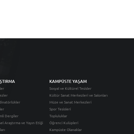
ŞTIRMA
KAMPÜSTE YAŞAM
ler
Sosyal ve Kültürel Tesisler
ezler
Kültür Sanat Merkezleri ve Salonları
inatörlükler
Müze ve Sanat Merkezleri
ler
Spor Tesisleri
li Dergiler
Topluluklar
sel Araştırma ve Yayın Etiği
Öğrenci Kulüpleri
ları
Kampüste Olanaklar