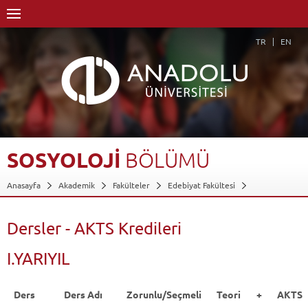
TR
EN
SOSYOLOJİ
BÖLÜMÜ
Anasayfa
Akademik
Fakülteler
Edebiyat Fakültesi
Sosyoloji Bölümü
Dersler - AKTS Kredileri
Geri Dön
Dersler - AKTS Kredileri
I.YARIYIL
Ders
Ders Adı
Zorunlu/Seçmeli
Teori +
AKTS