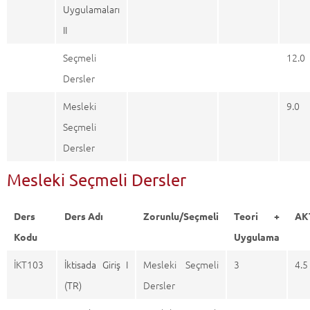
Uygulamaları
II
Seçmeli
12.0
Dersler
Mesleki
9.0
Seçmeli
Dersler
Mesleki Seçmeli Dersler
Ders
Ders Adı
Zorunlu/Seçmeli
Teori +
AK
Kodu
Uygulama
İKT103
İktisada Giriş I
Mesleki Seçmeli
3
4.5
(TR)
Dersler