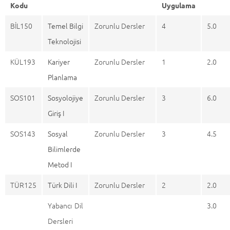
Kodu
Uygulama
BİL150
Temel Bilgi
Zorunlu Dersler
4
5.0
Teknolojisi
KÜL193
Kariyer
Zorunlu Dersler
1
2.0
Planlama
SOS101
Sosyolojiye
Zorunlu Dersler
3
6.0
Giriş I
SOS143
Sosyal
Zorunlu Dersler
3
4.5
Bilimlerde
Metod I
TÜR125
Türk Dili I
Zorunlu Dersler
2
2.0
Yabancı Dil
3.0
Dersleri