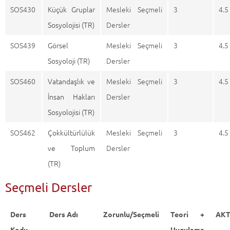
SOS430
Küçük Gruplar
Mesleki Seçmeli
3
4.5
Sosyolojisi (TR)
Dersler
SOS439
Görsel
Mesleki Seçmeli
3
4.5
Sosyoloji (TR)
Dersler
SOS460
Vatandaşlık ve
Mesleki Seçmeli
3
4.5
İnsan Hakları
Dersler
Sosyolojisi (TR)
SOS462
Çokkültürlülük
Mesleki Seçmeli
3
4.5
ve Toplum
Dersler
(TR)
Seçmeli Dersler
Ders
Ders Adı
Zorunlu/Seçmeli
Teori +
AKT
Kodu
Uygulama