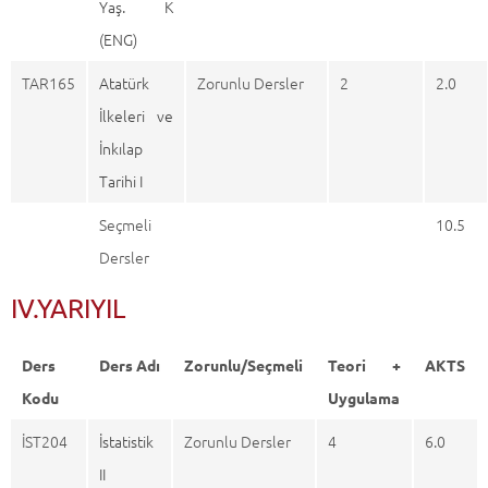
Yaş. K
(ENG)
TAR165
Atatürk
Zorunlu Dersler
2
2.0
İlkeleri ve
İnkılap
Tarihi I
Seçmeli
10.5
Dersler
IV.YARIYIL
Ders
Ders Adı
Zorunlu/Seçmeli
Teori +
AKTS
Kodu
Uygulama
İST204
İstatistik
Zorunlu Dersler
4
6.0
II