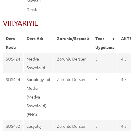
Seçmeli
Dersler
VIII.YARIYIL
Ders
Ders Adı
Zorunlu/Seçmeli
Teori +
AKT
Kodu
Uygulama
SOS424
Medya
Zorunlu Dersler
3
4.5
Sosyolojisi
SOS424
Sociology of
Zorunlu Dersler
3
4.5
Media
(Medya
Sosyolojisi)
(ENG)
SOS432
Sosyoloji
Zorunlu Dersler
3
4.5