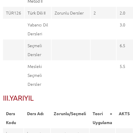
Metod II
TÜR126
Türk Dili II
Zorunlu Dersler
2
2.0
Yabancı Dil
3.0
Dersleri
Seçmeli
6.5
Dersler
Mesleki
5.5
Seçmeli
Dersler
III.YARIYIL
Ders
Ders Adı
Zorunlu/Seçmeli
Teori +
AKTS
Kodu
Uygulama