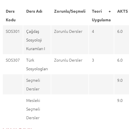
Ders
Ders Adı
Zorunlu/Seçmeli
Teori +
AKTS
Kodu
Uygulama
SOS301
Çağdaş
Zorunlu Dersler
4
6.0
Sosyoloji
Kuramları I
SOS307
Türk
Zorunlu Dersler
3
6.0
Sosyologları
Seçmeli
9.0
Dersler
Mesleki
9.0
Seçmeli
Dersler