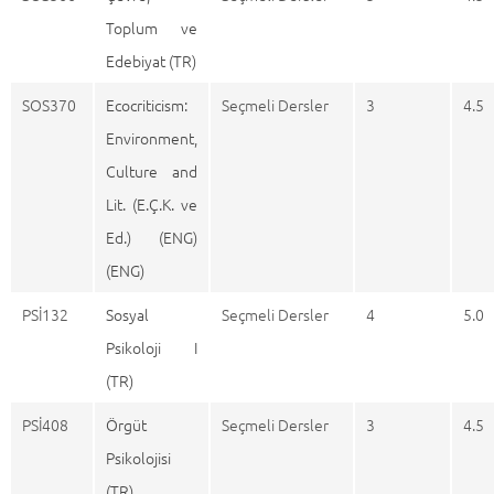
Toplum ve
Edebiyat (TR)
SOS370
Ecocriticism:
Seçmeli Dersler
3
4.5
Environment,
Culture and
Lit. (E.Ç.K. ve
Ed.) (ENG)
(ENG)
PSİ132
Sosyal
Seçmeli Dersler
4
5.0
Psikoloji I
(TR)
PSİ408
Örgüt
Seçmeli Dersler
3
4.5
Psikolojisi
(TR)