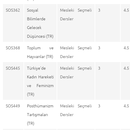
SOS362
Sosyal
Mesleki Seçmeli
3
4.5
Bilimlerde
Dersler
Gelecek
Düşüncesi (TR)
SOS368
Toplum ve
Mesleki Seçmeli
3
4.5
Hayvanlar (TR)
Dersler
SOS445
Türkiye’de
Mesleki Seçmeli
3
4.5
Kadın Hareketi
Dersler
ve Feminizm
(TR)
SOS449
Posthümanizm
Mesleki Seçmeli
3
4.5
Tartışmaları
Dersler
(TR)