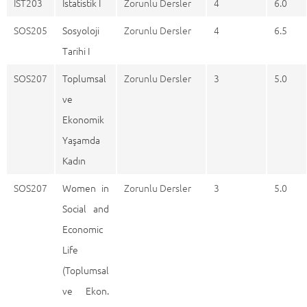
İST203
İstatistik I
Zorunlu Dersler
4
6.0
SOS205
Sosyoloji
Zorunlu Dersler
4
6.5
Tarihi I
SOS207
Toplumsal
Zorunlu Dersler
3
5.0
ve
Ekonomik
Yaşamda
Kadın
SOS207
Women in
Zorunlu Dersler
3
5.0
Social and
Economic
Life
(Toplumsal
ve Ekon.