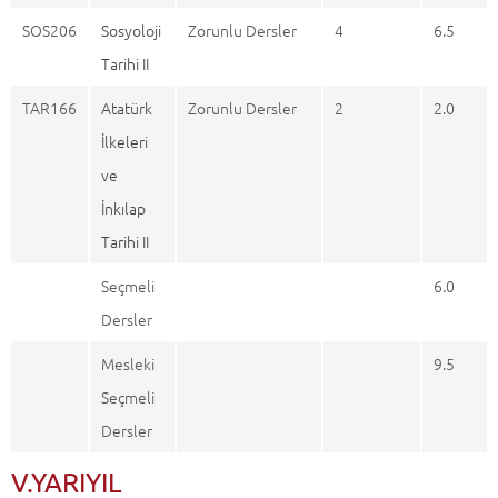
SOS206
Sosyoloji
Zorunlu Dersler
4
6.5
Tarihi II
TAR166
Atatürk
Zorunlu Dersler
2
2.0
İlkeleri
ve
İnkılap
Tarihi II
Seçmeli
6.0
Dersler
Mesleki
9.5
Seçmeli
Dersler
V.YARIYIL