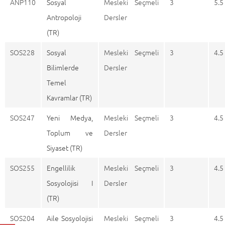
ANP110
Sosyal
Mesleki Seçmeli
3
5.5
Antropoloji
Dersler
(TR)
SOS228
Sosyal
Mesleki Seçmeli
3
4.5
Bilimlerde
Dersler
Temel
Kavramlar (TR)
SOS247
Yeni Medya,
Mesleki Seçmeli
3
4.5
Toplum ve
Dersler
Siyaset (TR)
SOS255
Engellilik
Mesleki Seçmeli
3
4.5
Sosyolojisi I
Dersler
(TR)
SOS204
Aile Sosyolojisi
Mesleki Seçmeli
3
4.5