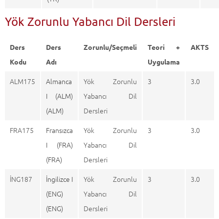
Yök Zorunlu Yabancı Dil Dersleri
Ders
Ders
Zorunlu/Seçmeli
Teori +
AKTS
Kodu
Adı
Uygulama
ALM175
Almanca
Yök Zorunlu
3
3.0
I (ALM)
Yabancı Dil
(ALM)
Dersleri
FRA175
Fransızca
Yök Zorunlu
3
3.0
I (FRA)
Yabancı Dil
(FRA)
Dersleri
İNG187
İngilizce I
Yök Zorunlu
3
3.0
(ENG)
Yabancı Dil
(ENG)
Dersleri