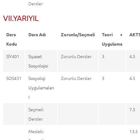
Dersler
VII.YARIYIL
Ders
Ders Adı
Zorunlu/Seçmeli
Teori +
AKT
Kodu
Uygulama
SİY401
Siyaset
Zorunlu Dersler
3
4.5
Sosyolojisi
SOS431
Sosyoloji
Zorunlu Dersler
3
4.5
Uygulamaları
I
Seçmeli
7.5
Dersler
Mesleki
13.5