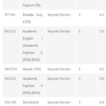
Toplum (TR)
İKT104
İktisada Giriş
Seçmeli Dersler
3
4.5
II (TR)
İNG225
Academic
Seçmeli Dersler
3
3.0
English I
(Akademik
İngilizce I)
(ENG) (ENG)
MNT201
Mantık I (TR)
Seçmeli Dersler
3
4.5
İNG226
Akademik
Seçmeli Dersler
3
3.0
İngilizce II
(ENG) (ENG)
KÜL195
Gönüllülük
Seçmeli Dersler
3
4.0