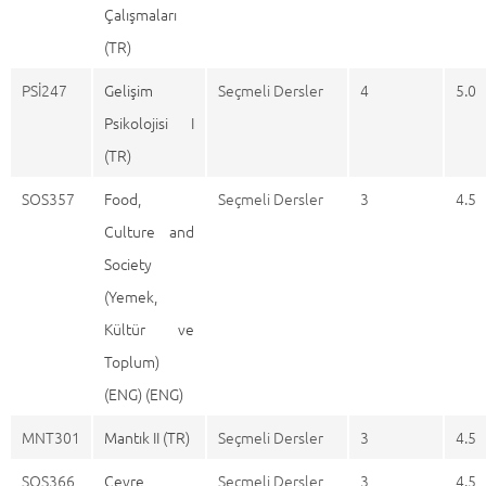
Çalışmaları
(TR)
PSİ247
Gelişim
Seçmeli Dersler
4
5.0
Psikolojisi I
(TR)
SOS357
Food,
Seçmeli Dersler
3
4.5
Culture and
Society
(Yemek,
Kültür ve
Toplum)
(ENG) (ENG)
MNT301
Mantık II (TR)
Seçmeli Dersler
3
4.5
SOS366
Çevre,
Seçmeli Dersler
3
4.5