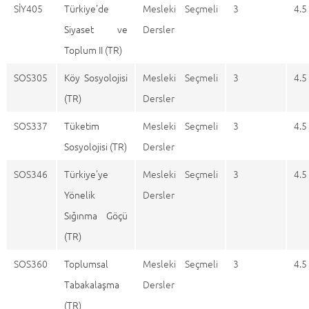
SİY405
Türkiye'de
Mesleki Seçmeli
3
4.5
Siyaset ve
Dersler
Toplum II (TR)
SOS305
Köy Sosyolojisi
Mesleki Seçmeli
3
4.5
(TR)
Dersler
SOS337
Tüketim
Mesleki Seçmeli
3
4.5
Sosyolojisi (TR)
Dersler
SOS346
Türkiye'ye
Mesleki Seçmeli
3
4.5
Yönelik
Dersler
Sığınma Göçü
(TR)
SOS360
Toplumsal
Mesleki Seçmeli
3
4.5
Tabakalaşma
Dersler
(TR)