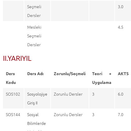
Seçmeli
3.0
Dersler
Mesleki
4.5
Seçmeli
Dersler
II.YARIYIL
Ders
Ders Adı
Zorunlu/Seçmeli
Teori +
AKTS
Kodu
Uygulama
SOS102
Sosyolojiye
Zorunlu Dersler
3
6.0
Giriş II
SOS144
Sosyal
Zorunlu Dersler
3
7.0
Bilimlerde