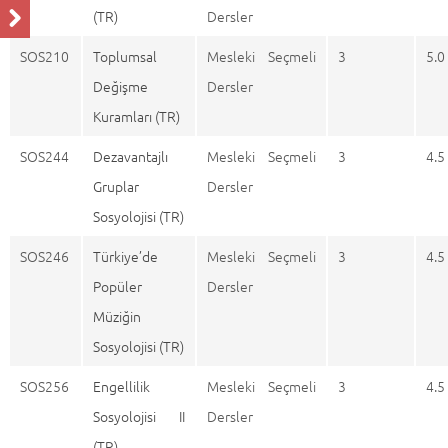
(TR)
Dersler
SOS210
Toplumsal
Mesleki Seçmeli
3
5.0
Değişme
Dersler
Kuramları (TR)
SOS244
Dezavantajlı
Mesleki Seçmeli
3
4.5
Gruplar
Dersler
Sosyolojisi (TR)
SOS246
Türkiye’de
Mesleki Seçmeli
3
4.5
Popüler
Dersler
Müziğin
Sosyolojisi (TR)
SOS256
Engellilik
Mesleki Seçmeli
3
4.5
Sosyolojisi II
Dersler
(TR)